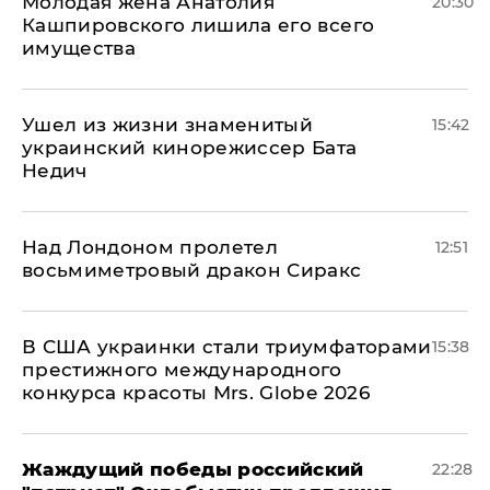
Молодая жена Анатолия
20:30
Кашпировского лишила его всего
имущества
Ушел из жизни знаменитый
15:42
украинский кинорежиссер Бата
Недич
Над Лондоном пролетел
12:51
восьмиметровый дракон Сиракс
В США украинки стали триумфаторами
15:38
престижного международного
конкурса красоты Mrs. Globe 2026
Жаждущий победы российский
22:28