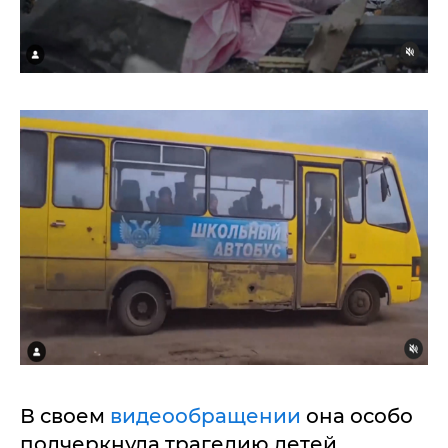
В своем
видеообращении
она особо
подчеркнула трагедию детей,