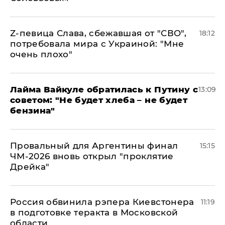
Z-певица Слава, сбежавшая от "СВО",
18:12
потребовала мира с Украиной: "Мне
очень плохо"
Лайма Вайкуле обратилась к Путину с
13:09
советом: "Не будет хлеба – не будет
бензина"
Провальный для Аргентины финал
15:15
ЧМ-2026 вновь открыл "проклятие
Дрейка"
Россия обвинила рэпера Киевстонера
11:19
в подготовке теракта в Московской
области