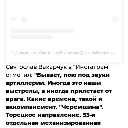
П
убликация от Святослав Вакарчук (@sviatoslav.vakarchuk)
Святослав Вакарчук в "Инстаграм"
отметил:
"Бывает, пою под звуки
артиллерии. Иногда это наши
выстрелы, а иногда прилетает от
врага. Какие времена, такой и
аккомпанемент. "Черемшина".
Торецкое направление. 53-я
отдельная механизированная