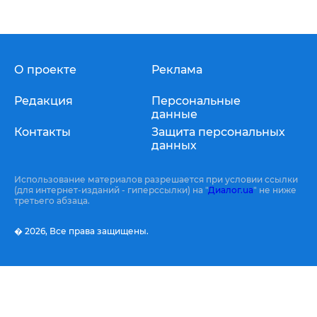
О проекте
Реклама
Редакция
Персональные
данные
Контакты
Защита персональных
данных
Использование материалов разрешается при условии ссылки
(для интернет-изданий - гиперссылки) на "
Диалог.ua
" не ниже
третьего абзаца.
� 2026,
Все права защищены.