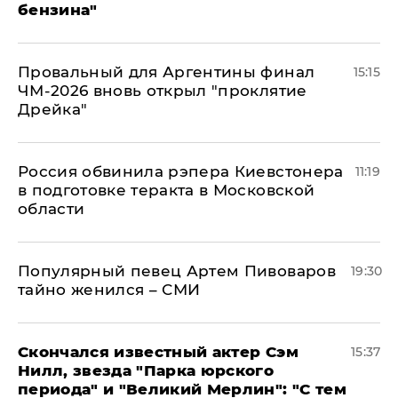
бензина"
Провальный для Аргентины финал
15:15
ЧМ-2026 вновь открыл "проклятие
Дрейка"
Россия обвинила рэпера Киевстонера
11:19
в подготовке теракта в Московской
области
Популярный певец Артем Пивоваров
19:30
тайно женился – СМИ
Скончался известный актер Сэм
15:37
Нилл, звезда "Парка юрского
периода" и "Великий Мерлин": "С тем