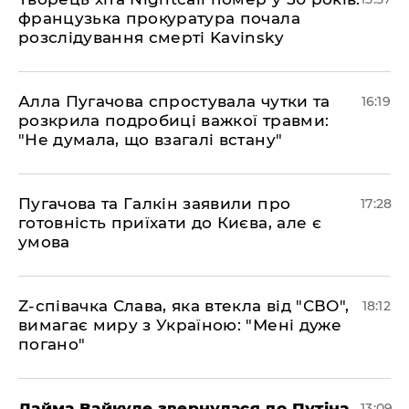
французька прокуратура почала
розслідування смерті Kavinsky
Алла Пугачова спростувала чутки та
16:19
розкрила подробиці важкої травми:
"Не думала, що взагалі встану"
​Пугачова та Галкін заявили про
17:28
готовність приїхати до Києва, але є
умова
​Z-співачка Слава, яка втекла від "СВО",
18:12
вимагає миру з Україною: "Мені дуже
погано"
Лайма Вайкуле звернулася до Путіна
13:09