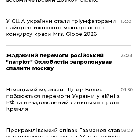
У США українки стали тріумфаторами
15:38
найпрестижнішого міжнародного
конкурсу краси Mrs. Globe 2026
Жадаючий перемоги російський
22:28
"патріот" Охлобистін запропонував
спалити Москву
Німецький музикант Дітер Болен
09:30
побоюється перемоги України у війні з
РФ та незадоволений санкціями проти
Кремля
​Прокремлівський співак Газманов став
08:08
відповідачем у позові на 44 млн рублів