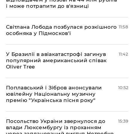
і може потрапити до в'язниці
Світлана Лобода позбулася розкішного
11:58
особняка у Підмосков'ї
У Бразилії в авіакатастрофі загинув
11:42
популярний американський співак
Oliver Tree
Поплавський і Зібров анонсували
10:52
ювілейну Національну музичну
премію "Українська пісня року"
Посольство України звернулося до
15:39
влади Люксембургу із проханням
через запланований виступ Нетребко