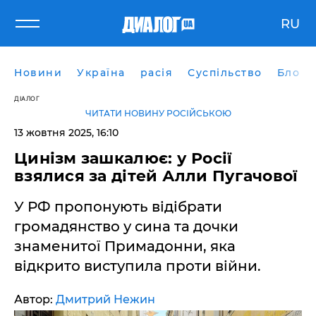
RU
Новини
Україна
расія
Суспільство
Блоги
ДІАЛОГ
ЧИТАТИ НОВИНУ РОСІЙСЬКОЮ
13 жовтня 2025, 16:10
Цинізм зашкалює: у Росії
взялися за дітей Алли Пугачової
У РФ пропонують відібрати
громадянство у сина та дочки
знаменитої Примадонни, яка
відкрито виступила проти війни.
Автор:
Дмитрий Нежин