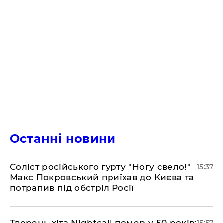
Останні новини
Соліст російського гурту "Ногу свело!"
15:37
Макс Покровський приїхав до Києва та
потрапив під обстріл Росії
Творець хіта Nightcall помер у 50 років:
15:57