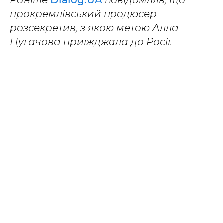
Раніше
Dialog.UA
повідомляв, що
прокремлівський продюсер
розсекретив, з якою метою Алла
Пугачова приїжджала до Росії.