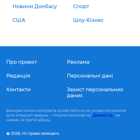
Новини Донбасу
Спорт
США
Шоу-бізнес
Про проект
Реклама
Редакція
Персональні дані
Контакти
Захист персональних
даних
Використання матеріалів дозволяється за умови посилання
(для інтернет-видань - гіперпосилання) на "
Диалог.ua
" не
нижче за третій абзац.
� 2026,
Усі права захищені.