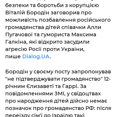
безпеки та боротьби з корупцією
Віталій Бородін заговорив про
можливість позбавлення російського
громадянства дітей співачки Алли
Пугачової та гумориста Максима
Галкіна, які відкрито засудили
агресію Росії проти України,
пише
Dialog.UA
.
Бородін у своєму посту запропонував
"не підтверджувати громадянство" 12-
річним Єлизаветі та Гаррі. За
повідомленнями ЗМІ, у свідоцтвах
про народження дітей дійсно немає
позначок про громадянство РФ: після
переїзду сім'ї до Ізраїлю такі