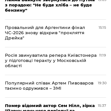
з порадою: "Не буде хліба – не буде
бензину"
Провальний для Аргентини фінал
15:15
ЧС-2026 знову відкрив "прокляття
Дрейка"
Росія звинуватила репера Київстонера
11:19
у підготовці теракту у Московській
області
Популярний співак Артем Пивоваров
19:30
таємно одружився – ЗМІ
Помер відомий актор Сем Нілл, зірка
15:37
"Парку юрського періоду" та