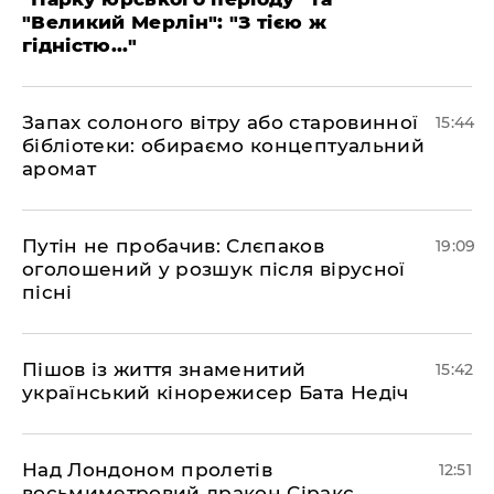
"Великий Мерлін": "З тією ж
гідністю..."
Запах солоного вітру або старовинної
15:44
бібліотеки: обираємо концептуальний
аромат
​Путін не пробачив: Слєпаков
19:09
оголошений у розшук після вірусної
пісні
Пішов із життя знаменитий
15:42
український кінорежисер Бата Недіч
Над Лондоном пролетів
12:51
восьмиметровий дракон Сіракс