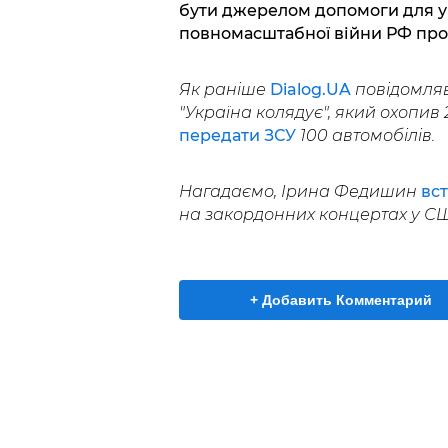
бути джерелом допомоги для ук
повномасштабної війни РФ прот
Як раніше
Dialog.UA
повідомляв,
"Україна колядує", який охопив 
передати ЗСУ
100 автомобілів.
Нагадаємо, Ірина Федишин
вс
на закордонних концертах у США
+ Добавить Комментарий