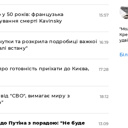
р у 50 років: французька
15:57
ування смерті Kavinsky
​"М
Кре
удві
чутки та розкрила подробиці важкої
16:19
алі встану"
Бі
про готовність приїхати до Києва,
17:28
а від "СВО", вимагає миру з
18:12
о"
до Путіна з порадою: "Не буде
13:09