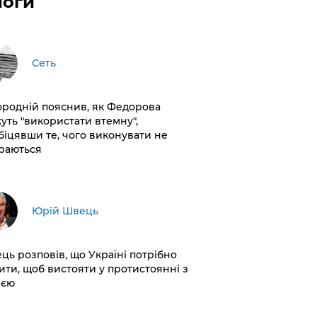
логи
Сеть
ородній пояснив, як Федорова
уть "використати втемну",
біцявши те, чого виконувати не
раються
Юрій Швець
ць розповів, що Україні потрібно
ити, щоб вистояти у протистоянні з
ією