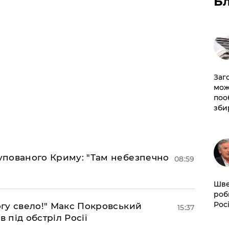
Б
Заг
мож
поо
зби
купованого Криму: "Там небезпечно
08:59
Шве
роб
Рос
огу свело!" Макс Покровський
15:37
 під обстріл Росії