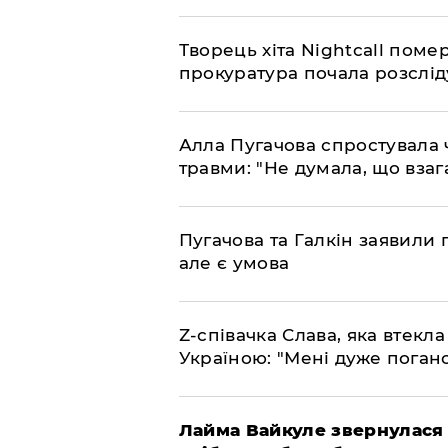
Творець хіта Nightcall поме
прокуратура почала розслід
Алла Пугачова спростувала 
травми: "Не думала, що взаг
​Пугачова та Галкін заявили 
але є умова
​Z-співачка Слава, яка втекл
Україною: "Мені дуже поган
Лайма Вайкуле звернулася 