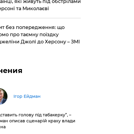
аїнці, які живуть під обстрілами
ерсоні та Миколаєві
ит без попередження: що
омо про таємну поїздку
желіни Джолі до Херсону – ЗМІ
нения
Ігор Ейдман
дставить голову під табакерку”, –
ман описав сценарій краху влади
іна