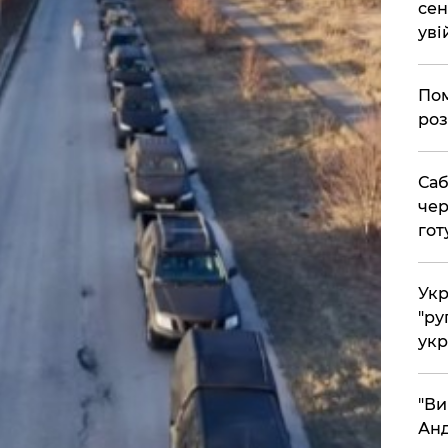
сен
уві
Пом
роз
Саб
чер
гот
Укр
"ру
укр
"Ви
Анд