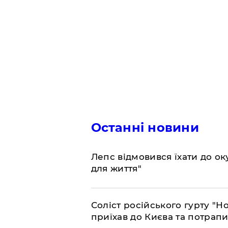
Останні новини
Лепс відмовився їхати до о
для життя"
Соліст російського гурту "Н
приїхав до Києва та потрапив