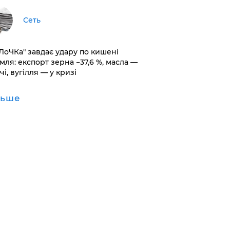
Сеть
оЛоЧКа" завдає удару по кишені
мля: експорт зерна −37,6 %, масла —
чі, вугілля — у кризі
льше