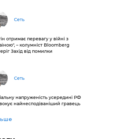
Сеть
ін отримає перевагу у війні з
аїною", – колумніст Bloomberg
теріг Захід від помилки
Сеть
іальну напруженість усередині РФ
вокує найнесподіваніший гравець
льше