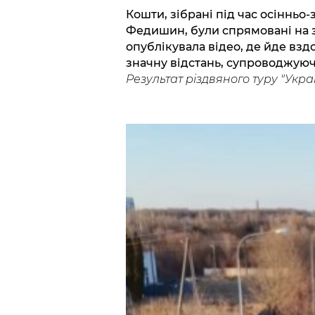
Кошти, зібрані під час осінньо
Федишин, були спрямовані на з
опублікувала відео, де йде взд
значну відстань, супроводжуюч
Результат різдвяного туру "Укра