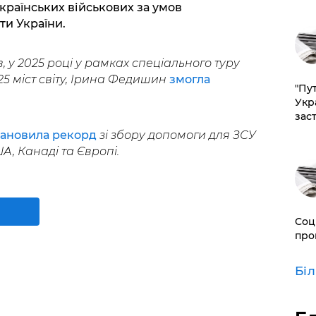
раїнських військових за умов
и України.
 у 2025 році у рамках спеціального туру
25 міст світу, Ірина Федишин
змогла
"Пут
Укр
зас
тановила рекорд
зі збору допомоги для ЗСУ
, Канаді та Європі.
Соц
про
Бі