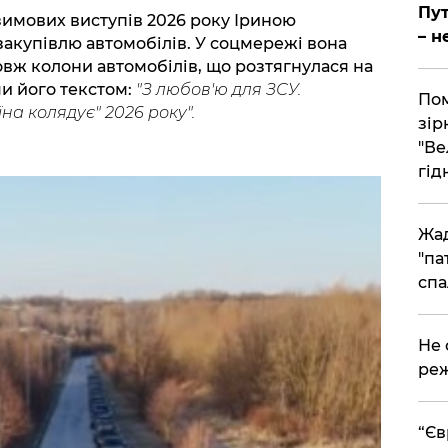
Пут
-зимових виступів 2026 року Іриною
– н
акупівлю автомобілів. У соцмережі вона
овж колони автомобілів, що розтягнулася на
и його текстом:
"З любов'ю для ЗСУ.
Пом
їна колядує" 2026 року".
зір
"Ве
гідн
Жад
"па
спа
​Не
реж
​“Є