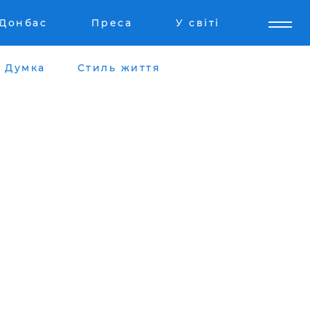
Донбас
Преса
У світі
Думка
Стиль життя