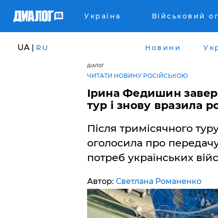
Україна
Військовий о
UA |
RU
Новини
Ук
ДІАЛОГ
ЧИТАТИ НОВИНУ РОСІЙСЬКОЮ
Ірина Федишин завер
тур і знову вразила 
Після тримісячного ту
оголосила про передачу
потреб українських вій
Автор:
Светлана Романенко