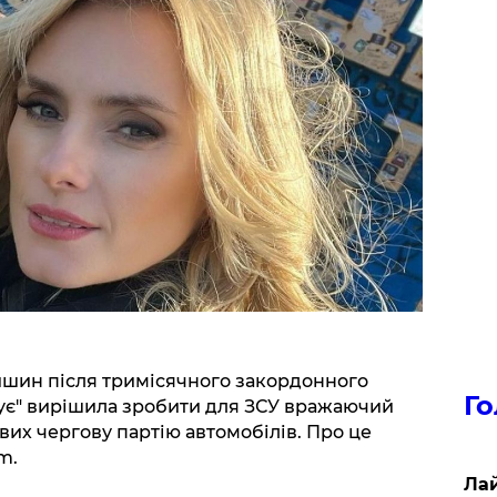
ишин після тримісячного закордонного
Го
дує" вирішила зробити для ЗСУ вражаючий
вих чергову партію автомобілів. Про це
m.
Лай