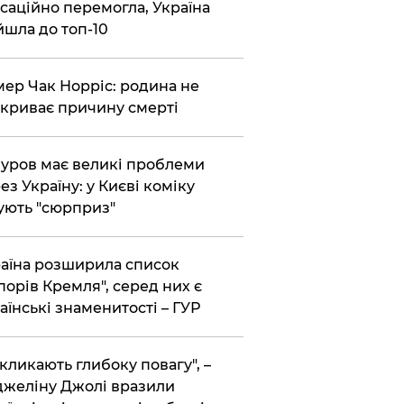
саційно перемогла, Україна
йшла до топ-10
ер Чак Норріс: родина не
криває причину смерті
уров має великі проблеми
ез Україну: у Києві коміку
ують "сюрприз"
аїна розширила список
порів Кремля", серед них є
аїнські знаменитості – ГУР
кликають глибоку повагу", –
желіну Джолі вразили