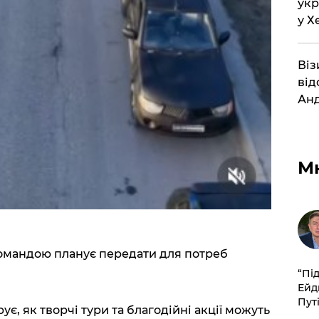
укр
у Х
Віз
від
Анд
М
командою планує передати для потреб
​“Пі
Ейд
Пут
є, як творчі тури та благодійні акції можуть