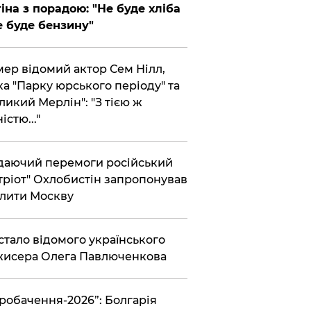
іна з порадою: "Не буде хліба
е буде бензину"
ер відомий актор Сем Нілл,
ка "Парку юрського періоду" та
ликий Мерлін": "З тією ж
істю..."
аючий перемоги російський
тріот" Охлобистін запропонував
лити Москву
 стало відомого українського
исера Олега Павлюченкова
вробачення-2026”: Болгарія