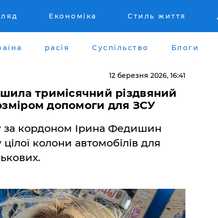
гляд
Економіка
Стиль життя
раїна
расія
Суспільство
Блоги
12 березня 2026, 16:41
шила тримісячний різдвяний
розміром допомоги для ЗСУ
ру за кордоном Ірина Федишин
 цілої колони автомобілів для
ськових.