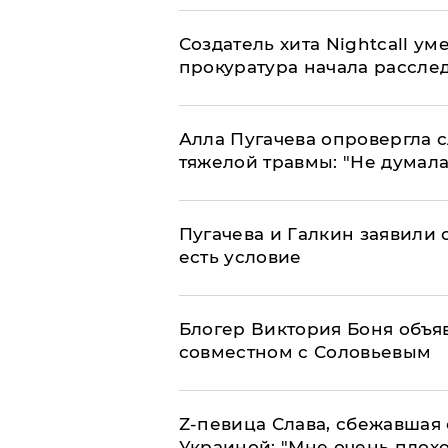
Создатель хита Nightcall ум
прокуратура начала рассле
Алла Пугачева опровергла 
тяжелой травмы: "Не думала
Пугачева и Галкин заявили о
есть условие
Блогер Виктория Боня объя
совместном с Соловьевым
Z-певица Слава, сбежавшая 
Украиной: "Мне очень плохо