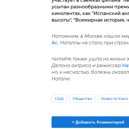
участвует в съемках фильма "Ке
усыпан разнообразными премия
кинолентах, как "Испанский ан
высоты", "Всемирная история, ч
Напомним, в Москве нашли мер
Ас.
Натэллы не стало при странн
Читайте также: ушла из жизни 
Делона актриса и режиссер
На
но, к несчастью, болезнь оказа
Натали.
США
Общество
Новости Кино
+ Добавить Комментарий