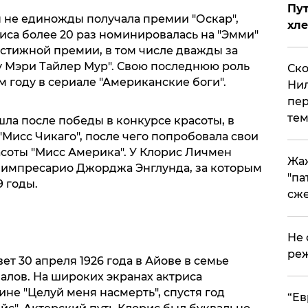
Пут
н не единожды получала премии "Оскар",
хле
риса более 20 раз номинировалась на "Эмми"
естижной премии, в том числе дважды за
 Мэри Тайлер Мур". Свою последнюю роль
Ско
м году в сериале "Американские боги".
Нил
пер
тем
а после победы в конкурсе красоты, в
"Мисс Чикаго", после чего попробовала свои
асоты "Мисс Америка". У Клорис Личмен
Жа
о импресарио Джорджа Энглунда, за которым
"па
9 годы.
сже
Не 
реж
ет 30 апреля 1926 года в Айове в семье
лов. На широких экранах актриса
ине "Целуй меня насмерть", спустя год
​“Е