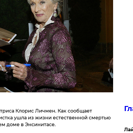
Гл
триса Клорис Личмен. Как сообщает
тистка ушла из жизни естественной смертью
ем доме в Энсинитасе.
Лай