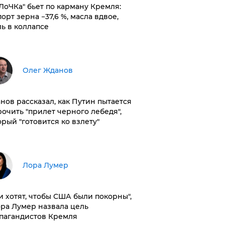
оЛоЧКа" бьет по карману Кремля:
орт зерна −37,6 %, масла вдвое,
ль в коллапсе
Олег Жданов
нов рассказал, как Путин пытается
рочить "прилет черного лебедя",
орый "готовится ко взлету"
​Лора Лумер
и хотят, чтобы США были покорны",
ора Лумер назвала цель
пагандистов Кремля