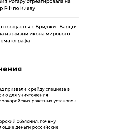
ия Ротару отреагировала на
р РФ по Киеву
 прощается с Бриджит Бардо:
а из жизни икона мирового
ематографа
нения
ад призвали к рейду спецназа в
сию для уничтожения
ерокорейских ракетных установок
орский объяснил, почему
яющие деньги российские