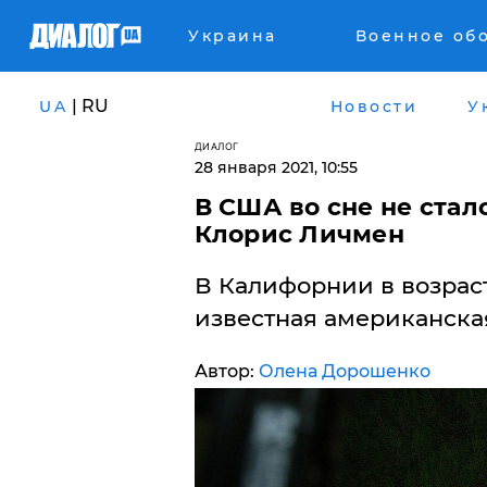
Украина
Военное об
| RU
UA
Новости
У
ДИАЛОГ
28 января 2021, 10:55
В США во сне не стал
Клорис Личмен
В Калифорнии в возраст
известная американска
Автор:
Олена Дорошенко