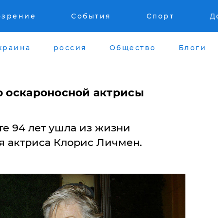
озрение
События
Спорт
Д
краина
россия
Общество
Блоги
о оскароносной актрисы
е 94 лет ушла из жизни
я актриса Клорис Личмен.