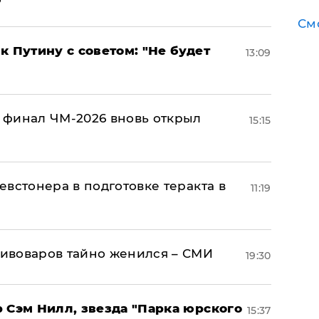
См
к Путину с советом: "Не будет
13:09
 финал ЧМ-2026 вновь открыл
15:15
встонера в подготовке теракта в
11:19
ивоваров тайно женился – СМИ
19:30
 Сэм Нилл, звезда "Парка юрского
15:37