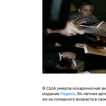
В США умерла оскароносная ак
издание
Рagesix
, 94-летняя ар
из-за солидного возраста в сво