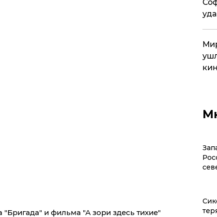
Соф
уда
Мир
ушл
кин
М
Зап
Рос
сев
Сик
тер
 "Бригада" и фильма "А зори здесь тихие"