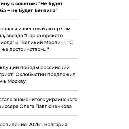
ину с советом: "Не будет
ба – не будет бензина"
нчался известный актер Сэм
л, звезда "Парка юрского
иода" и "Великий Мерлин": "С
 же достоинством..."
ждущий победы российский
триот" Охлобыстин предложил
чь Москву
стало знаменитого украинского
иссера Олега Павлюченкова
вровидение-2026”: Болгария