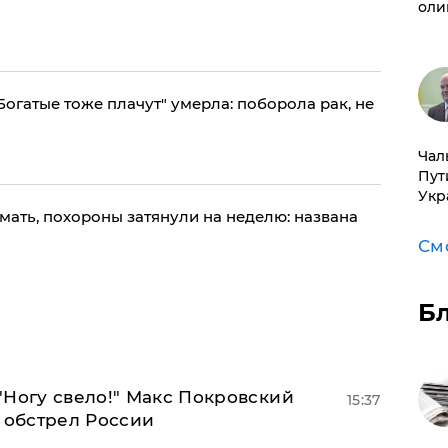
оли
Богатые тоже плачут" умерла: поборола рак, не
Чал
Пут
Укр
мать, похороны затянули на неделю: названа
См
Б
"Ногу свело!" Макс Покровский
15:37
 обстрел России