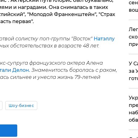
йс". Актерский путь Клорис был буквально,
сен
ми и наградами. Она снималась в таких
вош
глийский", "Молодой Франкенштейн", "Страх
асть первая".
​Ле
ско
твой солистку поп-группы "Восток"
Натэллу
при
ых обстоятельствах в возрасте 48 лет.
экс-супруга французского актера Алена
У С
тали Делон.
Знаменитость боролась с раком,
за 
лась сильнее и унесла жизнь 79-летней
гот
Укр
пре
Шоу-бизнес
наб
обв