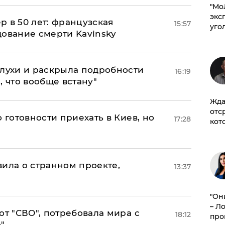
​"М
эксп
ер в 50 лет: французская
15:57
уго
дование смерти Kavinsky
слухи и раскрыла подробности
16:19
, что вообще встану"
Жда
отс
 готовности приехать в Киев, но
17:28
кот
вила о странном проекте,
13:37
"Он
– Л
от "СВО", потребовала мира с
18:12
про
"