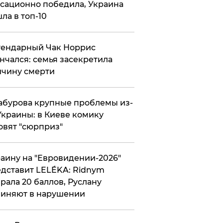
сационно победила, Украина
ла в топ-10
гендарный Чак Норрис
нчался: семья засекретила
чину смерти
абурова крупные проблемы из-
Украины: в Киеве комику
овят "сюрприз"
аину на "Евровидении-2026"
дставит LELÉKA: Ridnym
рала 20 баллов, Руслану
иняют в нарушении