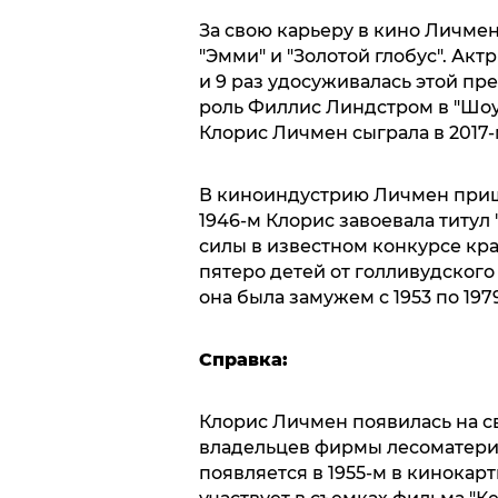
За свою карьеру в кино Личме
"Эмми" и "Золотой глобус". Акт
и 9 раз удосуживалась этой пр
роль Филлис Линдстром в "Шоу
Клорис Личмен сыграла в 2017-
В киноиндустрию Личмен пришл
1946-м Клорис завоевала титул 
силы в известном конкурсе кр
пятеро детей от голливудског
она была замужем с 1953 по 197
Справка:
Клорис Личмен появилась на св
владельцев фирмы лесоматериа
появляется в 1955-м в кинокарт