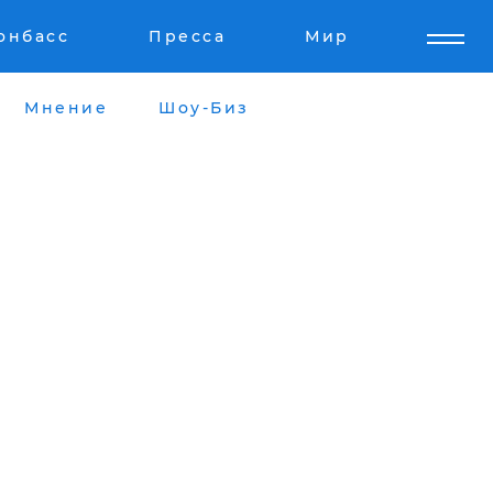
онбасс
Пресса
Мир
Мнение
Шоу-Биз