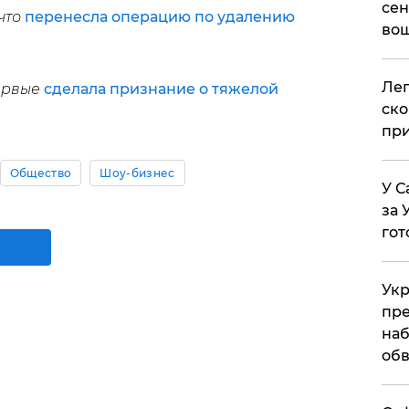
сен
что
перенесла операцию по удалению
вош
​Ле
ервые
сделала признание о тяжелой
ско
при
Общество
Шоу-бизнес
У С
за 
гот
Укр
пре
наб
обв