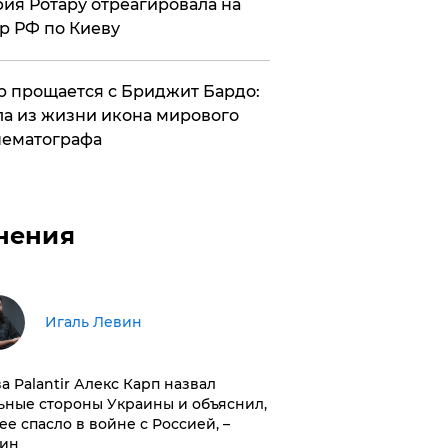
ия Ротару отреагировала на
р РФ по Киеву
 прощается с Бриджит Бардо:
а из жизни икона мирового
ематографа
нения
Игаль Левин
ва Palantir Алекс Карп назвал
ьные стороны Украины и объяснил,
 ее спасло в войне с Россией, –
ин