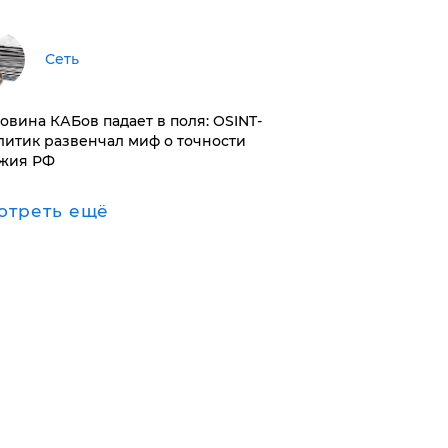
Сеть
ловина КАБов падает в поля: OSINT-
литик развенчал миф о точности
жия РФ
отреть ещё