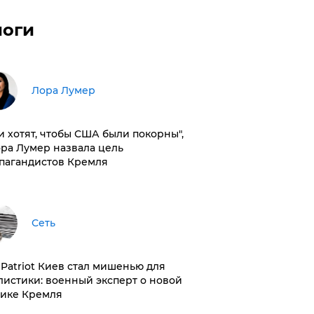
логи
​Лора Лумер
и хотят, чтобы США были покорны",
ора Лумер назвала цель
пагандистов Кремля
Сеть
з Patriot Киев стал мишенью для
листики: военный эксперт о новой
тике Кремля