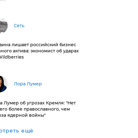
Сеть
раина лишает российский бизнес
вного актива: экономист об ударах
Wildberries
​Лора Лумер
а Лумер об угрозах Кремля: "Нет
его более православного, чем
оза ядерной войны"
отреть ещё