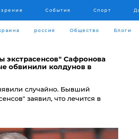
озрение
События
Спорт
Д
краина
россия
Общество
Блоги
вы экстрасенсов" Сафронова
ые обвинили колдунов в
ыявили случайно. Бывший
енсов" заявил, что лечится в