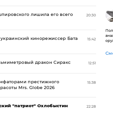
пировского лишила его всего
20:30
​По
ана
 украинский кинорежиссер Бата
15:42
ору
См
сьмиметровый дракон Сиракс
12:51
умфаторами престижного
15:38
асоты Mrs. Globe 2026
кий "патриот" Охлобыстин
22:28