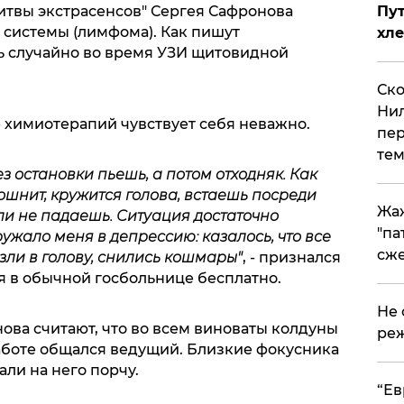
Пут
итвы экстрасенсов" Сергея Сафронова
системы (лимфома). Как пишут
хле
 случайно во время УЗИ щитовидной
Ско
Нил
 химиотерапий чувствует себя неважно.
пер
тем
ез остановки пьешь, а потом отходняк. Как
тошнит, кружится голова, встаешь посреди
Жа
 ли не падаешь. Ситуация достаточно
"па
ужало меня в депрессию: казалось, что все
сже
зли в голову, снились кошмары"
, - признался
я в обычной госбольнице бесплатно.
Не 
нова считают, что во всем виноваты колдуны
реж
работе общался ведущий. Близкие фокусника
али на него порчу.
​“Е