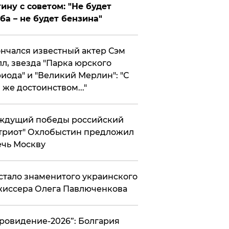
ину с советом: "Не будет
ба – не будет бензина"
нчался известный актер Сэм
л, звезда "Парка юрского
иода" и "Великий Мерлин": "С
 же достоинством..."
ждущий победы российский
триот" Охлобыстин предложил
чь Москву
стало знаменитого украинского
иссера Олега Павлюченкова
вровидение-2026”: Болгария