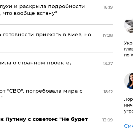
слухи и раскрыла подробности
16:19
, что вообще встану"
 готовности приехать в Киев, но
17:28
​Ук
гла
по 
вила о странном проекте,
13:37
от "СВО", потребовала мира с
18:12
"
Лор
нич
угр
к Путину с советом: "Не будет
13:09
См