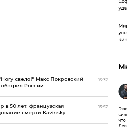
Соф
уда
Мир
ушл
кин
М
"Ногу свело!" Макс Покровский
15:37
 обстрел России
ер в 50 лет: французская
15:57
Гла
дование смерти Kavinsky
сил
что
Лев