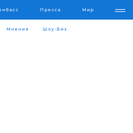
онбасс
Пресса
Мир
Мнение
Шоу-Биз