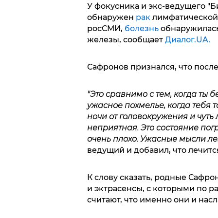
У фокусника и экс-ведущего "Б
обнаружен
рак
лимфатической 
росСМИ,
болезнь
обнаружилась
железы, сообщает
Диалог.UA.
Сафронов признался, что после
"Это сравнимо с тем, когда ты б
ужасное похмелье, когда тебя 
ночи от головокружения и чуть
неприятная. Это состояние погр
очень плохо. Ужасные мысли ле
ведущий и добавил, что лечитс
К слову сказать, родные Сафро
и эктрасенсы, с которыми по 
считают, что именно они и насл