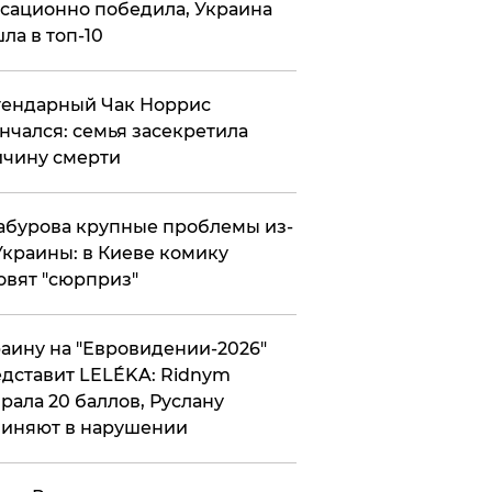
сационно победила, Украина
ла в топ-10
гендарный Чак Норрис
нчался: семья засекретила
чину смерти
абурова крупные проблемы из-
Украины: в Киеве комику
овят "сюрприз"
аину на "Евровидении-2026"
дставит LELÉKA: Ridnym
рала 20 баллов, Руслану
иняют в нарушении