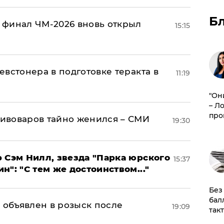
Б
 финал ЧМ-2026 вновь открыл
15:15
встонера в подготовке теракта в
11:19
"Он
– Л
про
ивоваров тайно женился – СМИ
19:30
 Сэм Нилл, звезда "Парка юрского
15:37
": "С тем же достоинством..."
​Бе
бал
 объявлен в розыск после
19:09
так