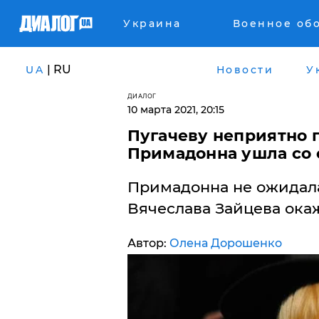
Украина
Военное об
| RU
UA
Новости
У
ДИАЛОГ
10 марта 2021, 20:15
Пугачеву неприятно 
Примадонна ушла со 
Примадонна не ожидала
Вячеслава Зайцева окаж
Автор:
Олена Дорошенко