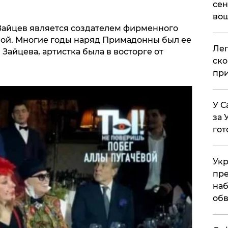
сен
вош
Зайцев является создателем фирменного
вой. Многие годы наряд Примадонны был ее
​Ле
Зайцева, артистка была в восторге от
ско
при
У С
за 
гот
Укр
пре
наб
обв