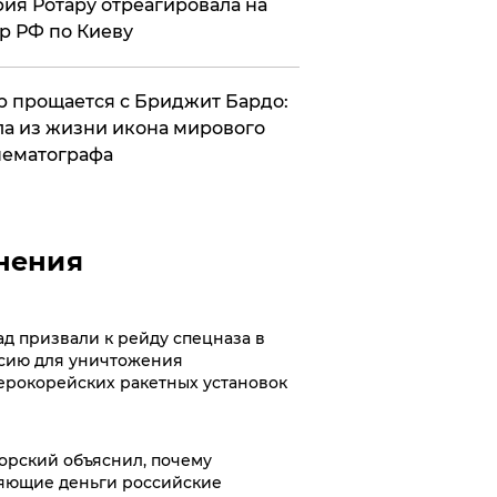
ия Ротару отреагировала на
р РФ по Киеву
 прощается с Бриджит Бардо:
а из жизни икона мирового
ематографа
нения
ад призвали к рейду спецназа в
сию для уничтожения
ерокорейских ракетных установок
орский объяснил, почему
яющие деньги российские