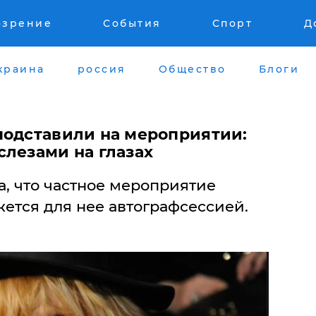
озрение
События
Спорт
Д
краина
россия
Общество
Блоги
подставили на мероприятии:
слезами на глазах
, что частное мероприятие
ется для нее автографсессией.