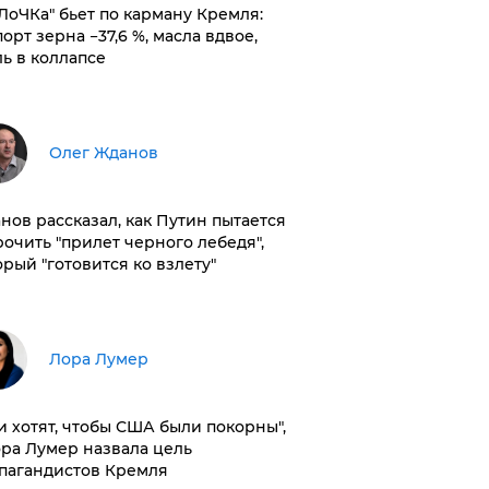
оЛоЧКа" бьет по карману Кремля:
орт зерна −37,6 %, масла вдвое,
ль в коллапсе
Олег Жданов
нов рассказал, как Путин пытается
рочить "прилет черного лебедя",
орый "готовится ко взлету"
​Лора Лумер
и хотят, чтобы США были покорны",
ора Лумер назвала цель
пагандистов Кремля