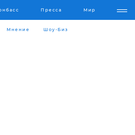
онбасс
Пресса
Мир
Мнение
Шоу-Биз