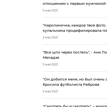
отношениях с первым мужчиной
5 мая 2021
"Каролиночка, каждое твое фото,
купальника продефилировала п
5 мая 2021
"Все шло через постель", - Ани Л
Меладзе
5 мая 2021
"Он добился меня, но был очень 
бросила футболиста Реброва
5 мая 2021
"Смотреть бы и смотреть", – мок