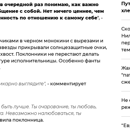
Пут
 в очередной раз понимаю, как важно
хле
бщение с собой. Нет ничего ценнее, чем
енность по отношению к самому себе
", -
Ско
Нил
чиками в черном монокини с вырезами и
пер
 звезды прикрывали солнцезащитные очки,
тем
 хвост. Поклонники не перестают делать
уре исполнительницы. Особенно фанты
.
Жа
"па
сже
Шикарно выглядите",
- комментирует
Не 
л быть лучше. Ты очарование, ты любовь,
реж
ета. Невозможно налюбоваться, ты
бавила поклонница.
​“Е