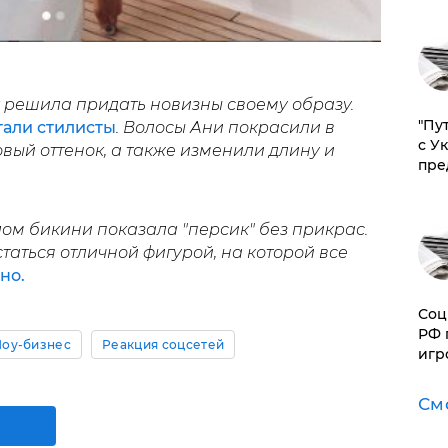
решила придать новизны своему образу.
"Пу
али стилисты
. Волосы Ани покрасили в
с У
вый оттенок, а также изменили длину и
пре
лом бикини показала "персик" без прикрас.
аться отличной фигурой, на которой все
но.
Соц
РФ 
оу-бизнес
Реакция соцсетей
игр
См