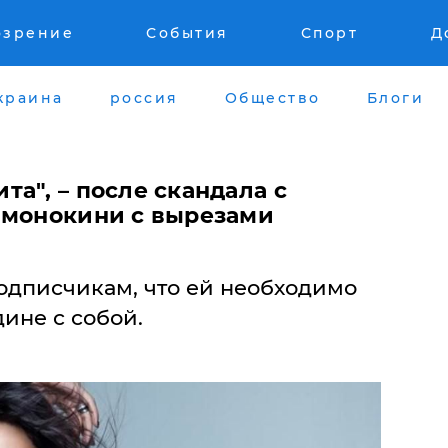
озрение
События
Спорт
Д
краина
россия
Общество
Блоги
а", – после скандала с
 монокини с вырезами
одписчикам, что ей необходимо
дине с собой.