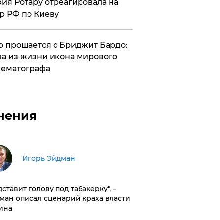
ия Ротару отреагировала на
р РФ по Киеву
 прощается с Бриджит Бардо:
а из жизни икона мирового
ематографа
нения
Игорь Эйдман
дставит голову под табакерку", –
ман описал сценарий краха власти
ина