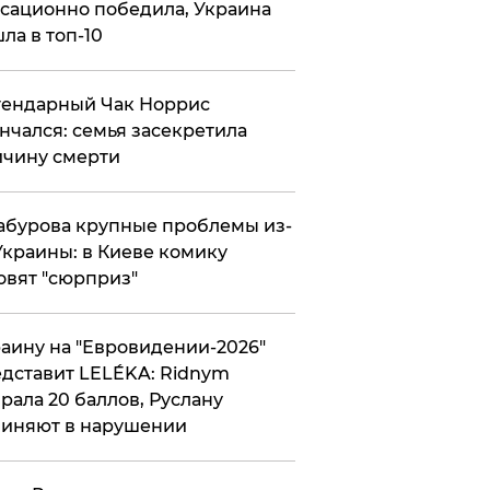
сационно победила, Украина
ла в топ-10
гендарный Чак Норрис
нчался: семья засекретила
чину смерти
абурова крупные проблемы из-
Украины: в Киеве комику
овят "сюрприз"
аину на "Евровидении-2026"
дставит LELÉKA: Ridnym
рала 20 баллов, Руслану
иняют в нарушении