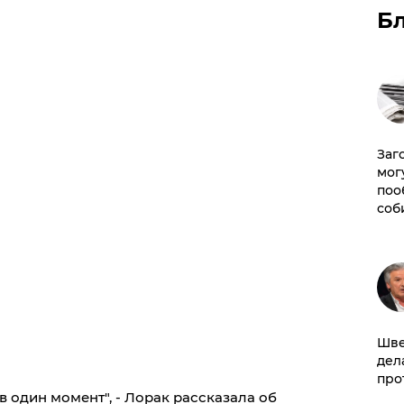
Б
Заг
мог
поо
соб
Шве
дел
про
в один момент", - Лорак рассказала об