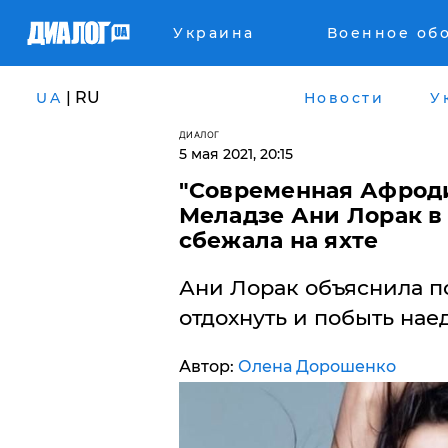
Украина
Военное об
| RU
UA
Новости
У
ДИАЛОГ
5 мая 2021, 20:15
"Современная Афродит
Меладзе Ани Лорак в
сбежала на яхте
Ани Лорак объяснила п
отдохнуть и побыть нае
Автор:
Олена Дорошенко