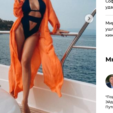
Соф
уда
Мир
ушл
кин
М
​"По
Эйд
Пут