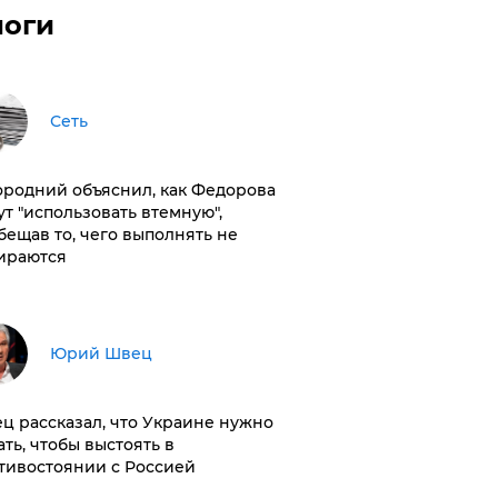
логи
Сеть
ородний объяснил, как Федорова
ут "использовать втемную",
бещав то, чего выполнять не
ираются
Юрий Швец
ц рассказал, что Украине нужно
ать, чтобы выстоять в
тивостоянии с Россией