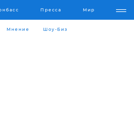
онбасс
Пресса
Мир
Мнение
Шоу-Биз