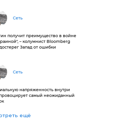
Сеть
тин получит преимущество в войне
краиной", – колумнист Bloomberg
достерег Запад от ошибки
Сеть
иальную напряженность внутри
провоцирует самый неожиданный
ок
отреть ещё