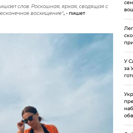
сен
лишает слов. Роскошная, яркая, сводящая с
вош
Бесконечное восхищение"
, - пишет
​Ле
ско
при
У С
за 
гот
Укр
пре
наб
обв