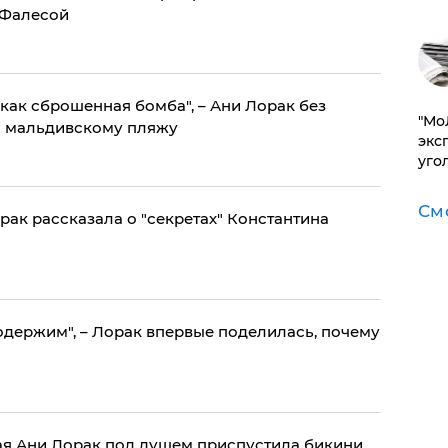
 Фалесой
 как сброшенная бомба", – Ани Лорак без
​"М
о мальдивскому пляжу
эксп
уго
См
орак рассказала о "секретах" Константина
одержим", – Лорак впервые поделилась, почему
рая Ани Лорак под душем приспустила бикини