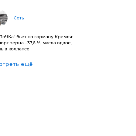
Сеть
оЛоЧКа" бьет по карману Кремля:
орт зерна −37,6 %, масла вдвое,
ль в коллапсе
отреть ещё