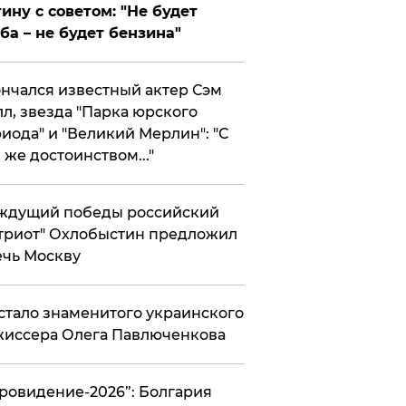
ину с советом: "Не будет
ба – не будет бензина"
нчался известный актер Сэм
л, звезда "Парка юрского
иода" и "Великий Мерлин": "С
 же достоинством..."
ждущий победы российский
триот" Охлобыстин предложил
чь Москву
стало знаменитого украинского
иссера Олега Павлюченкова
вровидение-2026”: Болгария