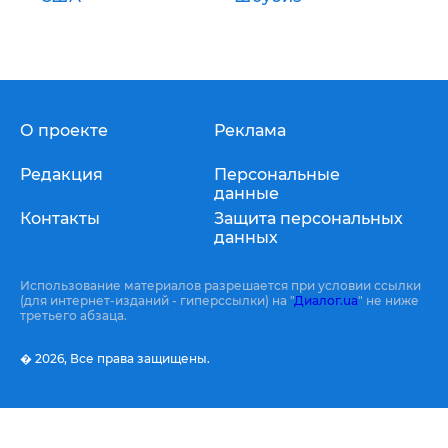
О проекте
Реклама
Редакция
Персональные
данные
Контакты
Защита персональных
данных
Использование материалов разрешается при условии ссылки
(для интернет-изданий - гиперссылки) на "
Диалог.ua
" не ниже
третьего абзаца.
� 2026,
Все права защищены.