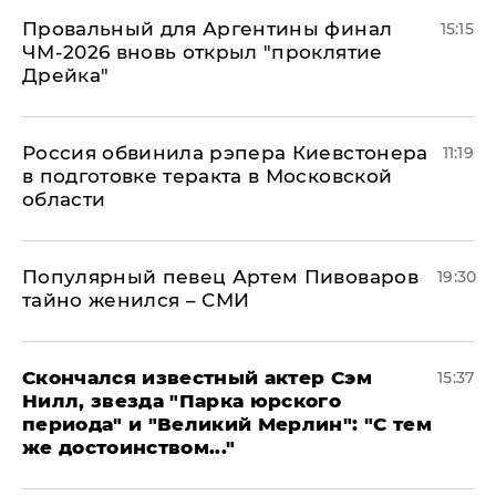
Провальный для Аргентины финал
15:15
ЧМ-2026 вновь открыл "проклятие
Дрейка"
Россия обвинила рэпера Киевстонера
11:19
в подготовке теракта в Московской
области
Популярный певец Артем Пивоваров
19:30
тайно женился – СМИ
Скончался известный актер Сэм
15:37
Нилл, звезда "Парка юрского
периода" и "Великий Мерлин": "С тем
же достоинством..."