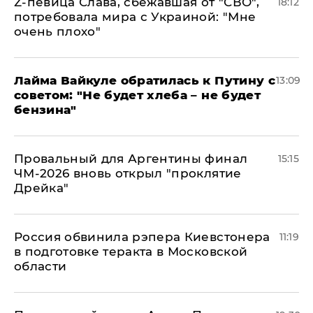
Z-певица Слава, сбежавшая от "СВО",
18:12
потребовала мира с Украиной: "Мне
очень плохо"
Лайма Вайкуле обратилась к Путину с
13:09
советом: "Не будет хлеба – не будет
бензина"
Провальный для Аргентины финал
15:15
ЧМ-2026 вновь открыл "проклятие
Дрейка"
Россия обвинила рэпера Киевстонера
11:19
в подготовке теракта в Московской
области