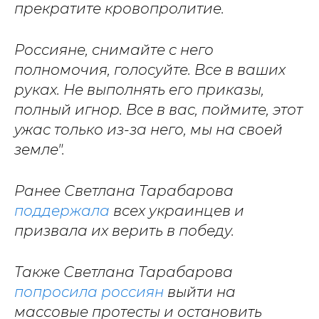
прекратите кровопролитие.
Россияне
,
снимайте с него
полномочия
,
голосуйте
. В
се в ваших
руках
. Н
е выполнять его приказы,
полный игнор
. Вс
е в вас,
поймите, этот
ужас только
из-
за него
,
мы на своей
земле"
.
Ранее Светлана Тарабарова
поддержала
всех украинцев и
призвала их верить в победу.
Также Светлана Тарабарова
попросила россиян
выйти на
массовые протесты и остановить