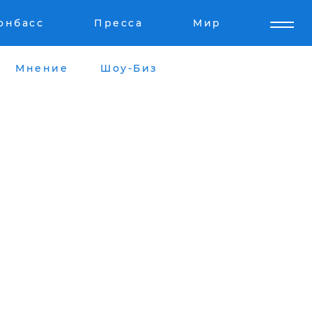
онбасс
Пресса
Мир
Мнение
Шоу-Биз