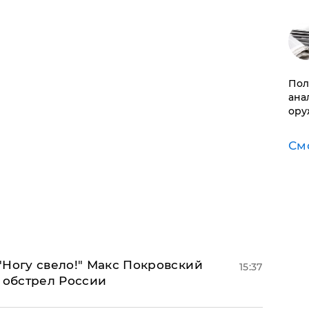
​По
ана
ору
См
"Ногу свело!" Макс Покровский
15:37
 обстрел России