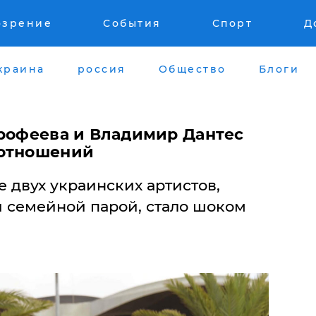
озрение
События
Спорт
Д
краина
россия
Общество
Блоги
орофеева и Владимир Дантес
 отношений
 двух украинских артистов,
и семейной парой, стало шоком