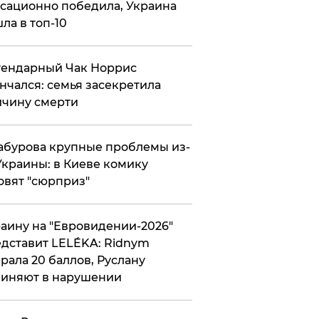
сационно победила, Украина
ла в топ-10
гендарный Чак Норрис
нчался: семья засекретила
чину смерти
абурова крупные проблемы из-
Украины: в Киеве комику
овят "сюрприз"
аину на "Евровидении-2026"
дставит LELÉKA: Ridnym
рала 20 баллов, Руслану
иняют в нарушении