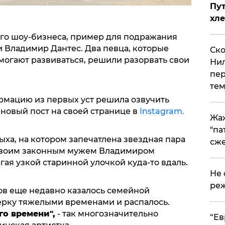
Пут
хле
го шоу-бизнеса, пример для подражания
 Владимир Дантес. Два певца, которые
Ско
могают развиваться, решили разорвать свои
Нил
пер
тем
рмацию из первых уст решила озвучить
новый пост на своей странице в
Instagram.
Жа
"па
ыха, на котором запечатлена звездная пара
сже
 своим законным мужем Владимиром
гая узкой старинной улочкой куда-то вдаль.
Не 
реж
цов еще недавно казалось семейной
ерку тяжелыми временами и распалось.
го времени",
- так многозначительно
​“Е