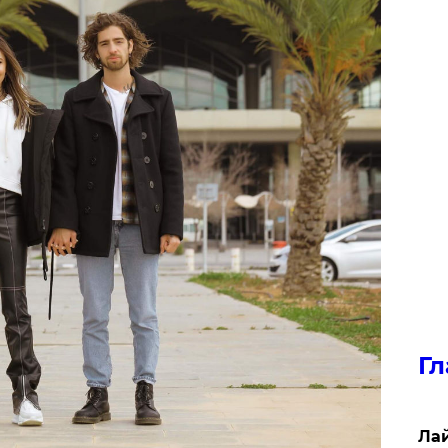
Гл
Лай