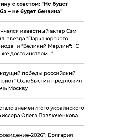
ину с советом: "Не будет
ба – не будет бензина"
нчался известный актер Сэм
л, звезда "Парка юрского
иода" и "Великий Мерлин": "С
 же достоинством..."
ждущий победы российский
триот" Охлобыстин предложил
чь Москву
стало знаменитого украинского
иссера Олега Павлюченкова
вровидение-2026”: Болгария