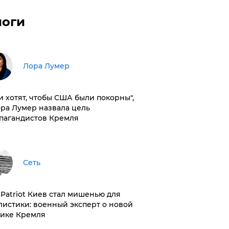
логи
​Лора Лумер
и хотят, чтобы США были покорны",
ора Лумер назвала цель
пагандистов Кремля
Сеть
з Patriot Киев стал мишенью для
листики: военный эксперт о новой
тике Кремля