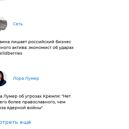
Сеть
раина лишает российский бизнес
вного актива: экономист об ударах
Wildberries
​Лора Лумер
а Лумер об угрозах Кремля: "Нет
его более православного, чем
оза ядерной войны"
отреть ещё