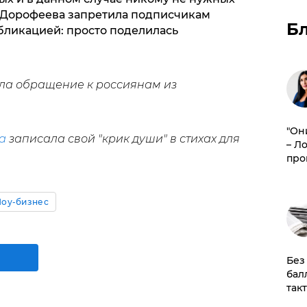
 Дорофеева запретила подписчикам
Б
бликацией: просто поделилась
ла обращение к россиянам из
"Он
а
записала свой "крик души" в стихах для
– Л
про
оу-бизнес
​Бе
бал
так