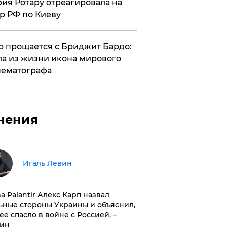
ия Ротару отреагировала на
р РФ по Киеву
 прощается с Бриджит Бардо:
а из жизни икона мирового
ематографа
нения
Игаль Левин
ва Palantir Алекс Карп назвал
ьные стороны Украины и объяснил,
 ее спасло в войне с Россией, –
ин