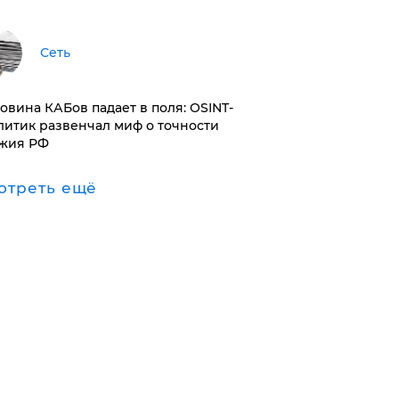
Сеть
ловина КАБов падает в поля: OSINT-
литик развенчал миф о точности
жия РФ
отреть ещё