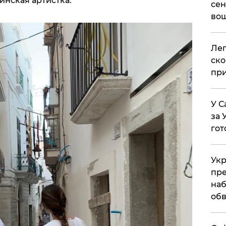
инская артистка.
сен
вош
​Ле
ско
при
У С
за 
гот
Укр
пре
наб
обв