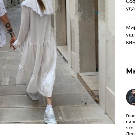
Соф
уда
Мир
ушл
кин
М
Гла
сил
что
Лев