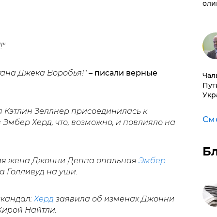
оли
!"
тана Джека Воробья!"
– писали верные
Чал
Пут
Укр
я Кэтлин Зеллнер присоединилась к
См
мбер Херд, что, возможно, и повлияло на
Б
ая жена Джонни Деппа опальная
Эмбер
а Голливуд на уши.
скандал:
Херд
заявила об изменах Джонни
Кирой Найтли.