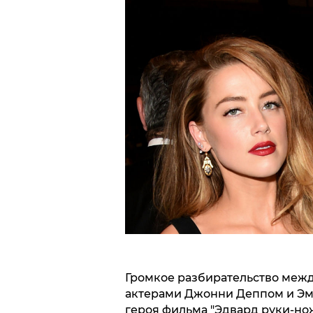
Громкое разбирательство меж
актерами Джонни Деппом и Эм
героя фильма "Эдвард руки-ножн