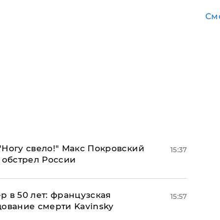
См
"Ногу свело!" Макс Покровский
15:37
 обстрел России
ер в 50 лет: французская
15:57
дование смерти Kavinsky