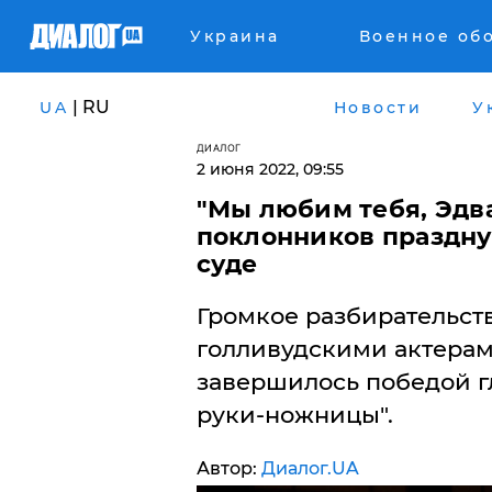
Украина
Военное об
| RU
UA
Новости
У
ДИАЛОГ
2 июня 2022, 09:55
"Мы любим тебя, Эдва
поклонников праздну
суде
Громкое разбирательст
голливудскими актера
завершилось победой г
руки-ножницы".
Автор:
Диалог.UA