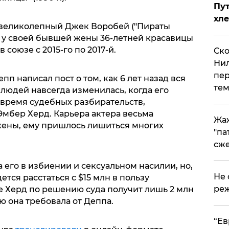
Пут
хле
великолепный Джек Воробей ("Пираты
д у своей бывшей жены 36-летней красавицы
 союзе с 2015-го по 2017-й.
Ско
Нил
пер
п написал пост о том, как 6 лет назад вся
тем
 людей навсегда изменилась, когда его
 время судебных разбирательств,
мбер Херд. Карьера актера весьма
Жа
-жены, ему пришлось лишиться многих
"па
сже
 его в избиении и сексуальном насилии, но,
Не 
дется расстаться с $15 млн в пользу
реж
е Херд по решению суда получит лишь 2 млн
 она требовала от Деппа.
​“Е