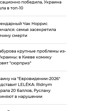
сационно победила, Украина
ла в топ-10
гендарный Чак Норрис
нчался: семья засекретила
чину смерти
абурова крупные проблемы из-
Украины: в Киеве комику
овят "сюрприз"
аину на "Евровидении-2026"
дставит LELÉKA: Ridnym
рала 20 баллов, Руслану
иняют в нарушении