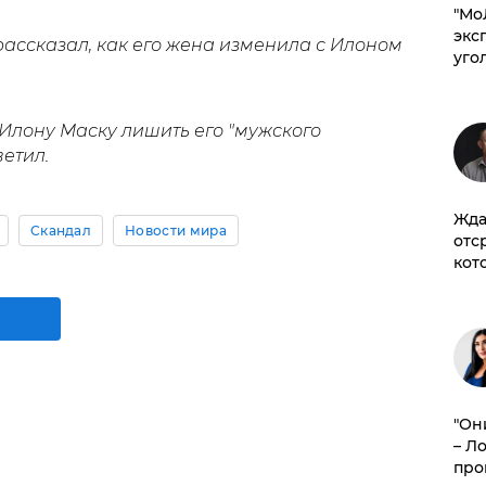
​"М
эксп
 рассказал, как его жена изменила с Илоном
уго
Илону Маску лишить его "мужского
ветил.
Жда
Скандал
Новости мира
отс
кот
"Он
– Л
про