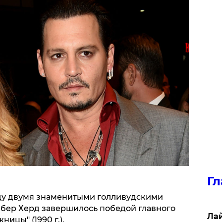
Гл
ду двумя знаменитыми голливудскими
бер Херд завершилось победой главного
Лай
ицы" (1990 г.).