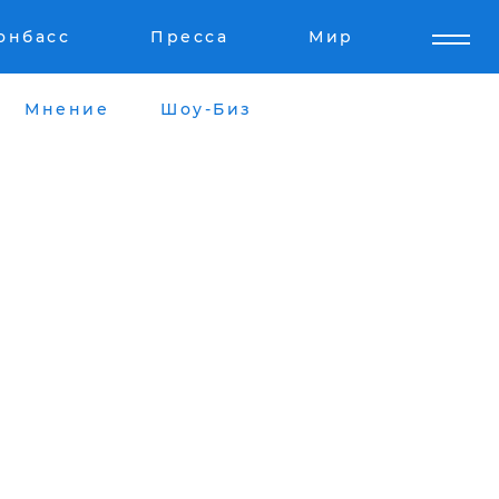
онбасс
Пресса
Мир
Мнение
Шоу-Биз