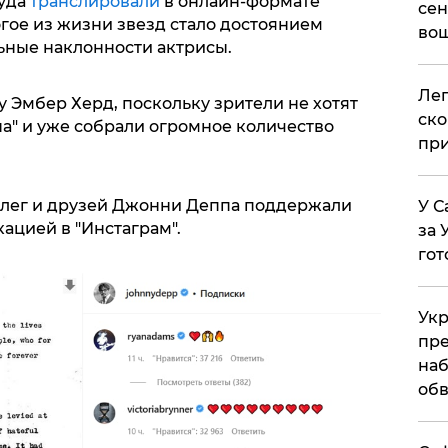
суда
транслировали
в онлайн-формате
сен
гое из жизни звезд стало достоянием
вош
ьные наклонности актрисы.
​Ле
 Эмбер Херд, поскольку зрители не хотят
ско
ена" и уже собрали огромное количество
при
ллег и друзей Джонни Деппа поддержали
У С
ацией в "Инстаграм".
за 
гот
Укр
пре
наб
обв