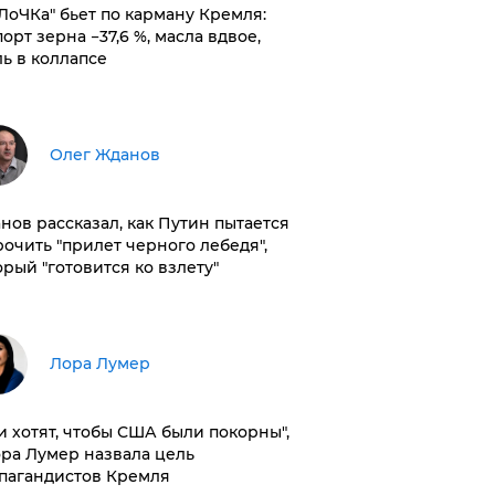
оЛоЧКа" бьет по карману Кремля:
орт зерна −37,6 %, масла вдвое,
ль в коллапсе
Олег Жданов
нов рассказал, как Путин пытается
рочить "прилет черного лебедя",
орый "готовится ко взлету"
​Лора Лумер
и хотят, чтобы США были покорны",
ора Лумер назвала цель
пагандистов Кремля