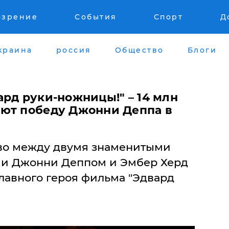
озрение
События
Спорт
Д
краина
россия
Общество
Блоги
рд руки-ножницы!" – 14 млн
ют победу Джонни Деппа в
во между двумя знаменитыми
ми Джонни Деппом и Эмбер Херд
лавного героя фильма "Эдвард