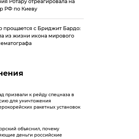
ия Ротару отреагировала на
р РФ по Киеву
 прощается с Бриджит Бардо:
а из жизни икона мирового
ематографа
нения
ад призвали к рейду спецназа в
сию для уничтожения
ерокорейских ракетных установок
орский объяснил, почему
яющие деньги российские