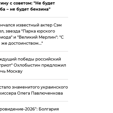
ину с советом: "Не будет
ба – не будет бензина"
нчался известный актер Сэм
л, звезда "Парка юрского
иода" и "Великий Мерлин": "С
 же достоинством..."
ждущий победы российский
триот" Охлобыстин предложил
чь Москву
стало знаменитого украинского
иссера Олега Павлюченкова
вровидение-2026”: Болгария