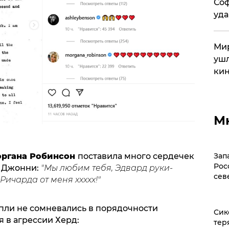
Соф
уда
Мир
ушл
кин
М
ргана Робинсон
поставила много сердечек
Зап
Рос
а Джонни:
"Мы любим тебя, Эдвард руки-
сев
ичарда от меня ххххх!"
пли не сомневались в порядочности
Сик
 в агрессии Херд:
тер