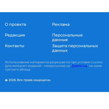
О проекте
Реклама
Редакция
Персональные
данные
Контакты
Защита персональных
данных
Использование материалов разрешается при условии ссылки
(для интернет-изданий - гиперссылки) на "
Диалог.ua
" не ниже
третьего абзаца.
� 2026,
Все права защищены.