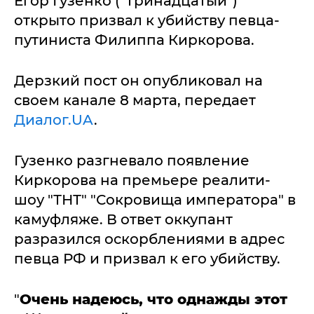
Егор Гузенко ("Тринадцатый")
открыто призвал к убийству певца-
путиниста Филиппа Киркорова.
Дерзкий пост он опубликовал на
своем канале 8 марта, передает
Диалог.UA
.
Гузенко разгневало появление
Киркорова на премьере реалити-
шоу "ТНТ" "Сокровища императора" в
камуфляже. В ответ оккупант
разразился оскорблениями в адрес
певца РФ и призвал к его убийству.
"
Очень надеюсь, что однажды этот