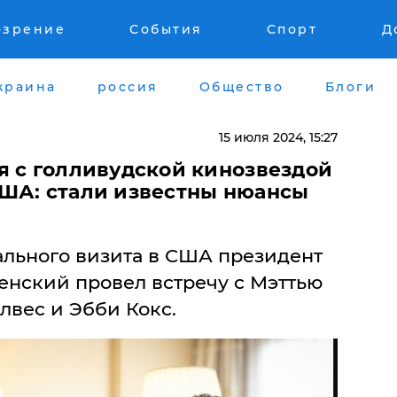
озрение
События
Спорт
Д
краина
россия
Общество
Блоги
15 июля 2024, 15:27
я с голливудской кинозвездой
ША: стали известны нюансы
ального визита в США президент
нский провел встречу с Мэттью
лвес и Эбби Кокс.