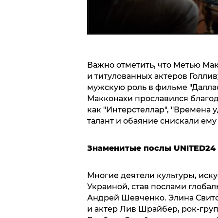
Важно отметить, что Метью Ма
и титулованных актеров Голлив
мужскую роль в фильме "Даллас
Макконахи прославился благод
как "Интерстеллар", "Времена у
талант и обаяние снискали ем
Знаменитые послы UNITED24
Многие деятели культуры, иску
Украиной, став послами глобал
Андрей Шевченко. Элина Свит
и актер Лив Шрайбер, рок-груп