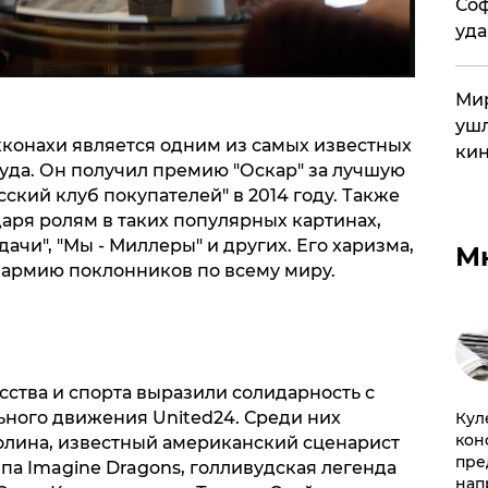
Соф
уда
Мир
ушл
кконахи является одним из самых известных
кин
уда. Он получил премию "Оскар" за лучшую
ский клуб покупателей" в 2014 году. Также
аря ролям в таких популярных картинах,
дачи", "Мы - Миллеры" и других. Его харизма,
М
у армию поклонников по всему миру.
сства и спорта выразили солидарность с
ьного движения United24. Среди них
Куле
кон
олина, известный американский сценарист
пре
па Imagine Dragons, голливудская легенда
нап