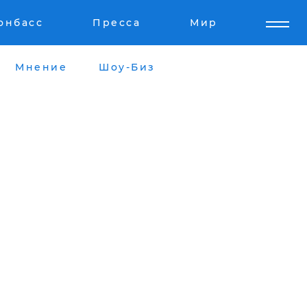
онбасс
Пресса
Мир
Мнение
Шоу-Биз