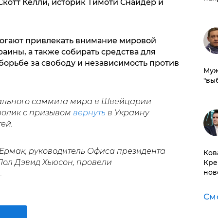
Скотт Келли, историк Тимоти Снайдер и
могают привлекать внимание мировой
аины, а также собирать средства для
борьбе за свободу и независимость против
Муж
"вы
ального саммита мира в Швейцарии
олик с призывом
вернуть
в Украину
ей.
 Ермак, руководитель Офиса президента
Ков
Пол Дэвид Хьюсон, провели
Кре
нов
.
См