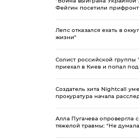
"Война выиграна Украиной"
Фейгин посетили прифронт
Лепс отказался ехать в окк
жизни"
Солист российской группы 
приехал в Киев и попал под
Создатель хита Nightcall ум
прокуратура начала рассле
Алла Пугачева опровергла 
тяжелой травмы: "Не думала