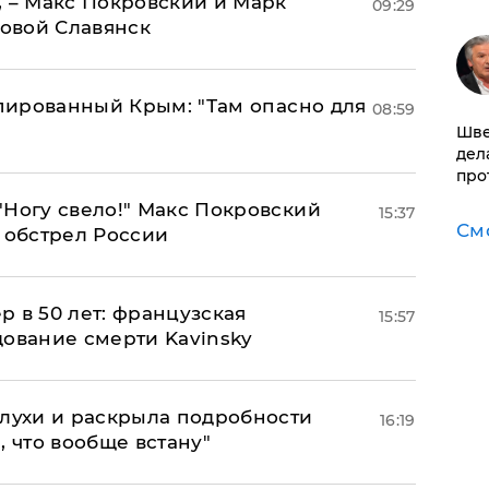
, – Макс Покровский и Марк
09:29
овой Славянск
упированный Крым: "Там опасно для
08:59
Шве
дел
про
"Ногу свело!" Макс Покровский
15:37
См
 обстрел России
ер в 50 лет: французская
15:57
дование смерти Kavinsky
слухи и раскрыла подробности
16:19
, что вообще встану"