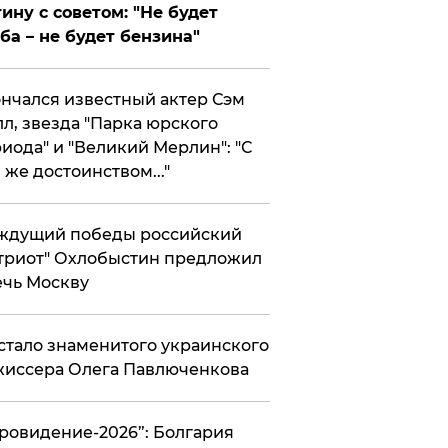
ину с советом: "Не будет
ба – не будет бензина"
нчался известный актер Сэм
л, звезда "Парка юрского
иода" и "Великий Мерлин": "С
 же достоинством..."
ждущий победы российский
триот" Охлобыстин предложил
чь Москву
стало знаменитого украинского
иссера Олега Павлюченкова
вровидение-2026”: Болгария