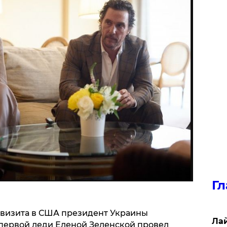
Гл
 визита в США президент Украины
Лай
первой леди Еленой Зеленской провел