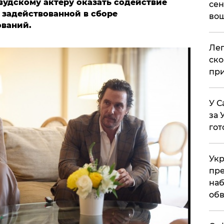
вудскому актеру оказать содействие
сен
 задействованной в сборе
вош
ований.
​Ле
ско
при
У С
за 
гот
Укр
пре
наб
обв