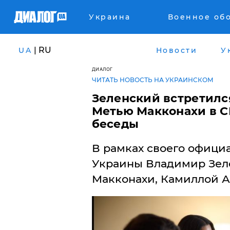
Украина
Военное об
| RU
UA
Новости
У
ДИАЛОГ
ЧИТАТЬ НОВОСТЬ НА УКРАИНСКОМ
Зеленский встретилс
Метью Макконахи в С
беседы
В рамках своего офици
Украины Владимир Зеле
Макконахи, Камиллой А