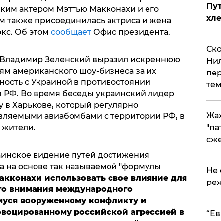
Пут
ским актером Мэттью Макконахи и его
хле
им также присоединилась актриса и жена
окс. Об этом
сообщает
Офис президента.
Ско
а Владимир Зеленский выразил искреннюю
Нил
ям американского шоу-бизнеса за их
пер
ность с Украиной в противостоянии
тем
й РФ. Во время беседы украинский лидер
 в Харькове, который регулярно
Жа
вляемыми авиабомбами с территории РФ, в
е жители.
"па
сже
аинское видение путей достижения
а на основе так называемой "формулы
Не 
акконахи использовать свое влияние для
реж
го внимания международного
уся вооруженному конфликту и
овоцированному российской агрессией в
​“Е