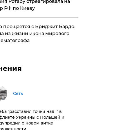
ия Ротару отреагировала на
р РФ по Киеву
 прощается с Бриджит Бардо:
а из жизни икона мирового
ематографа
нения
Сеть
ба "расставил точки над і" в
фликте Украины с Польшей и
дупредил о новом витке
ряженности