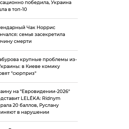
сационно победила, Украина
ла в топ-10
гендарный Чак Норрис
нчался: семья засекретила
чину смерти
абурова крупные проблемы из-
Украины: в Киеве комику
овят "сюрприз"
аину на "Евровидении-2026"
дставит LELÉKA: Ridnym
рала 20 баллов, Руслану
иняют в нарушении