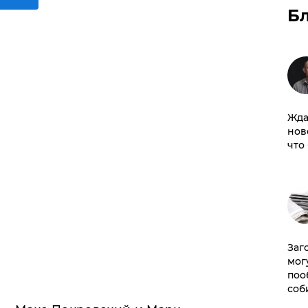
Б
Жда
нов
что
Заг
мог
поо
соб