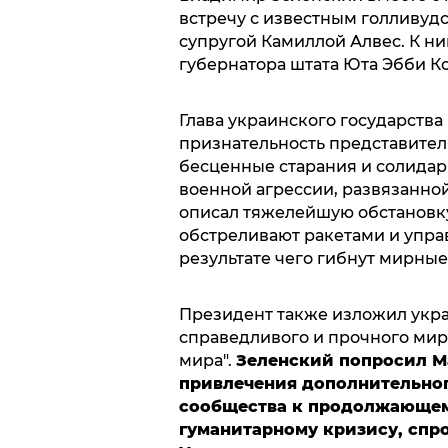
встречу с известным голливуд
супругой Камиллой Алвес. К н
губернатора штата Юта Эбби К
Глава украинского государств
признательность представител
бесценные старания и солидар
военной агрессии, развязанно
описал тяжелейшую обстановку
обстреливают ракетами и упра
результате чего гибнут мирны
Президент также изложил укр
справедливого и прочного мир
мира".
Зеленский попросил М
привлечения дополнительно
сообщества к продолжающем
гуманитарному кризису, спр