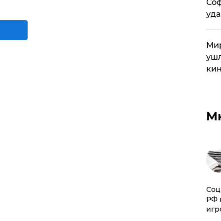
Соф
уда
Мир
ушл
кин
М
Соц
РФ 
игр