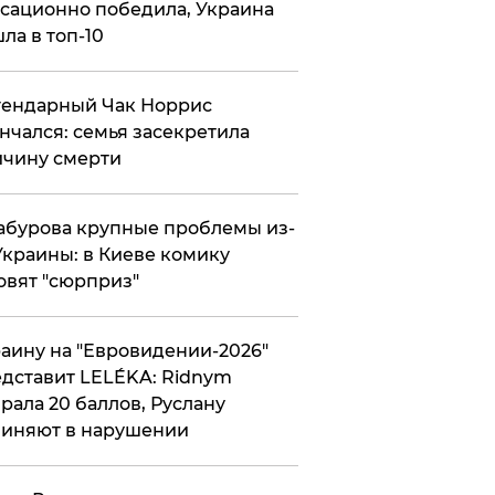
сационно победила, Украина
ла в топ-10
гендарный Чак Норрис
нчался: семья засекретила
чину смерти
абурова крупные проблемы из-
Украины: в Киеве комику
овят "сюрприз"
аину на "Евровидении-2026"
дставит LELÉKA: Ridnym
рала 20 баллов, Руслану
иняют в нарушении