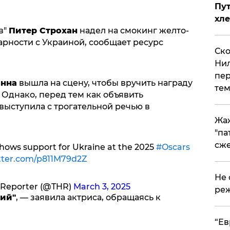
Пут
хле
в"
Питер Строхан
надел на смокинг желто-
арности с Украиной, сообщает ресурс
Ско
Нил
пер
анна
вышла на сцену, чтобы вручить награду
тем
Однако, перед тем как объявить
выступила с трогательной речью в
Жа
"па
сже
shows support for Ukraine at the 2025
#Oscars
itter.com/p811M79d2Z
Не 
 Reporter (@THR)
March 3, 2025
реж
ший"
, — заявила актриса, обращаясь к
​“Е