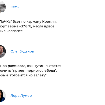
Сеть
оЛоЧКа" бьет по карману Кремля:
орт зерна −37,6 %, масла вдвое,
ль в коллапсе
Олег Жданов
нов рассказал, как Путин пытается
рочить "прилет черного лебедя",
орый "готовится ко взлету"
​Лора Лумер