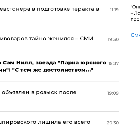
"Он
встонера в подготовке теракта в
11:19
– Л
про
См
ивоваров тайно женился – СМИ
19:30
 Сэм Нилл, звезда "Парка юрского
15:37
": "С тем же достоинством..."
 объявлен в розыск после
19:09
пировского лишила его всего
20:30