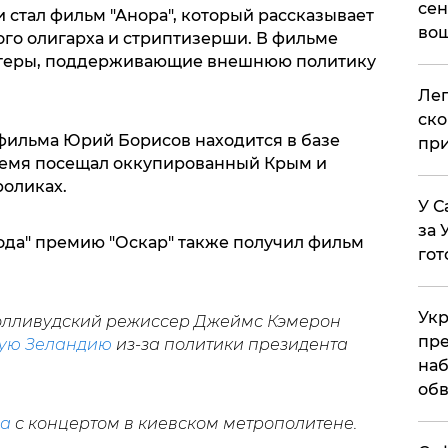
сен
 стал фильм "Анора", который рассказывает
вош
го олигарха и стриптизерши. В фильме
ктеры, поддерживающие внешнюю политику
​Ле
ско
 фильма Юрий Борисов находится в базе
при
 время посещал оккупированный Крым и
роликах.
У С
за 
да" премию "Оскар" также получил фильм
гот
Укр
голливудский режиссер Джеймс Кэмерон
пре
ую Зеландию
из-за политики президента
наб
обв
ла
с концертом в киевском метрополитене.