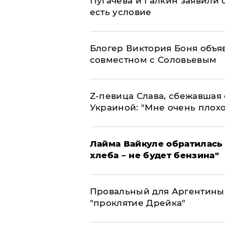
Пугачева и Галкин заявили о
есть условие
Блогер Виктория Боня объя
совместном с Соловьевым
Z-певица Слава, сбежавшая 
Украиной: "Мне очень плохо
Лайма Вайкуле обратилась 
хлеба – не будет бензина"
Провальный для Аргентины
"проклятие Дрейка"