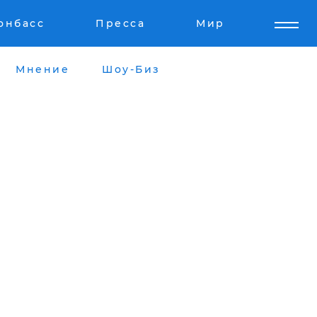
онбасс
Пресса
Мир
Мнение
Шоу-Биз