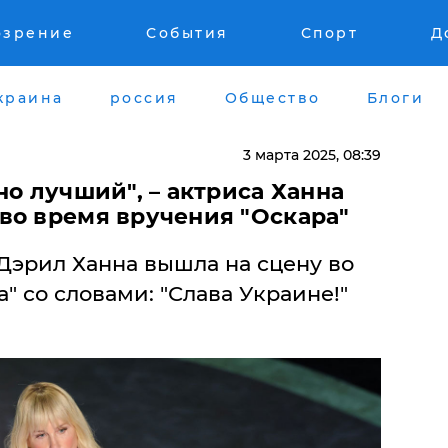
озрение
События
Спорт
Д
краина
россия
Общество
Блоги
3 марта 2025, 08:39
но лучший", – актриса Ханна
во время вручения "Оскара"
Дэрил Ханна вышла на сцену во
" со словами: "Слава Украине!"