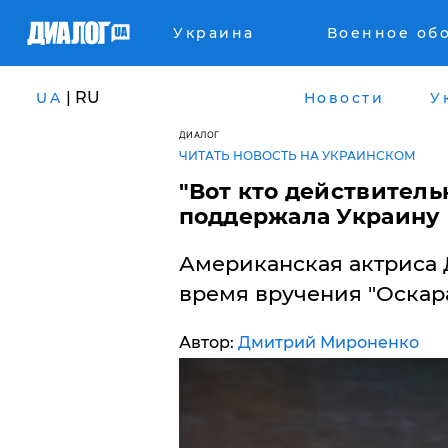
Украина
Военное об
| RU
UA
Новости
У
ДИАЛОГ
ЧИТАТЬ НОВОСТЬ НА УКРАИНСКОМ
​"Вот кто действитель
поддержала Украину 
Американская актриса 
время вручения "Оскара
Автор:
Дмитрий Мироненко