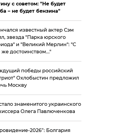
ину с советом: "Не будет
ба – не будет бензина"
нчался известный актер Сэм
л, звезда "Парка юрского
иода" и "Великий Мерлин": "С
 же достоинством..."
ждущий победы российский
триот" Охлобыстин предложил
чь Москву
стало знаменитого украинского
иссера Олега Павлюченкова
вровидение-2026”: Болгария