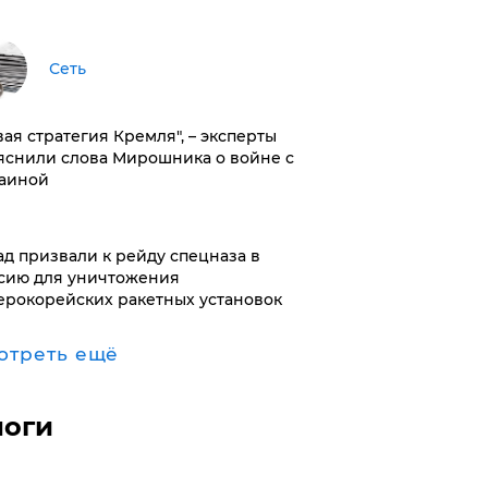
Сеть
вая стратегия Кремля", – эксперты
яснили слова Мирошника о войне с
аиной
ад призвали к рейду спецназа в
сию для уничтожения
ерокорейских ракетных установок
отреть ещё
логи