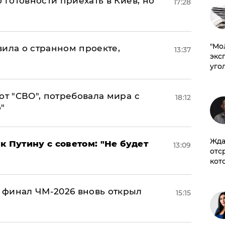
 готовности приехать в Киев, но
17:28
​"М
вила о странном проекте,
13:37
эксп
уго
от "СВО", потребовала мира с
18:12
"
Жда
к Путину с советом: "Не будет
13:09
отс
кот
 финал ЧМ-2026 вновь открыл
15:15