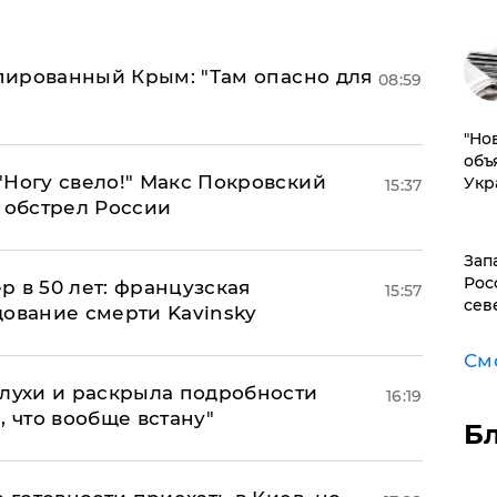
упированный Крым: "Там опасно для
08:59
"Но
объ
"Ногу свело!" Макс Покровский
Укр
15:37
 обстрел России
Зап
Рос
ер в 50 лет: французская
15:57
сев
дование смерти Kavinsky
См
слухи и раскрыла подробности
16:19
, что вообще встану"
Б