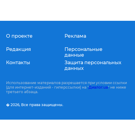
О проекте
Реклама
Редакция
Персональные
данные
Контакты
Защита персональных
данных
Использование материалов разрешается при условии ссылки
(для интернет-изданий - гиперссылки) на "
Диалог.ua
" не ниже
третьего абзаца.
� 2026,
Все права защищены.