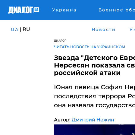
Украина
Военное об
| RU
UA
Новости
У
ДИАЛОГ
ЧИТАТЬ НОВОСТЬ НА УКРАИНСКОМ
Звезда "Детского Ев
Нерсесян показала с
российской атаки
Юная певица София Нер
последствия террора Р
она назвала государств
Автор:
Дмитрий Нежин