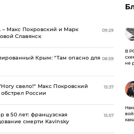
Б
, – Макс Покровский и Марк
09:29
овой Славянск
​В 
схе
упированный Крым: "Там опасно для
08:59
не 
"Ногу свело!" Макс Покровский
15:37
 обстрел России
Нак
вой
ер в 50 лет: французская
15:57
как
дование смерти Kavinsky