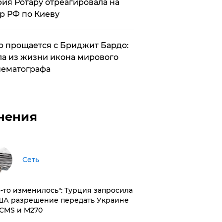
ия Ротару отреагировала на
р РФ по Киеву
 прощается с Бриджит Бардо:
а из жизни икона мирового
ематографа
нения
Сеть
то-то изменилось": Турция запросила
ША разрешение передать Украине
CMS и M270