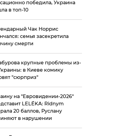
сационно победила, Украина
ла в топ-10
гендарный Чак Норрис
нчался: семья засекретила
чину смерти
абурова крупные проблемы из-
Украины: в Киеве комику
овят "сюрприз"
аину на "Евровидении-2026"
дставит LELÉKA: Ridnym
рала 20 баллов, Руслану
иняют в нарушении