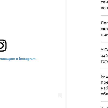
сен
вош
​Ле
ско
при
У С
за 
ликацию в Instagram
гот
Укр
пре
наб
обв