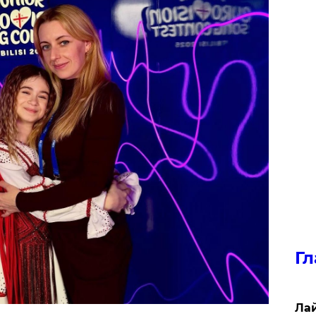
Гл
Лай