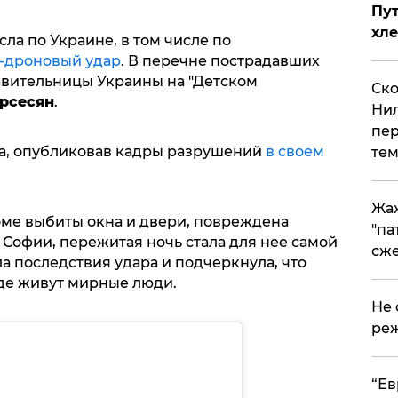
Пут
хле
сла по Украине, в том числе по
-дроновый удар
. В перечне пострадавших
авительницы Украины на "Детском
Ско
рсесян
.
Нил
пер
ма, опубликовав кадры разрушений
в своем
тем
Жа
доме выбиты окна и двери, повреждена
"па
 Софии, пережитая ночь стала для нее самой
сже
а последствия удара и подчеркнула, что
где живут мирные люди.
Не 
реж
​“Е