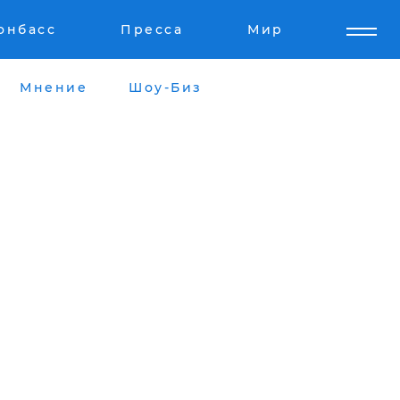
онбасс
Пресса
Мир
Мнение
Шоу-Биз