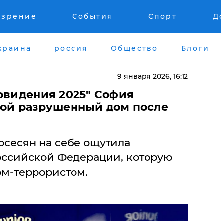
озрение
События
Спорт
Д
краина
россия
Общество
Блоги
9 января 2026, 16:12
ровидения 2025" София
вой разрушенный дом после
сесян на себе ощутила
оссийской Федерации, которую
ом-террористом.