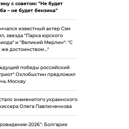
ину с советом: "Не будет
ба – не будет бензина"
нчался известный актер Сэм
л, звезда "Парка юрского
иода" и "Великий Мерлин": "С
 же достоинством..."
ждущий победы российский
триот" Охлобыстин предложил
чь Москву
стало знаменитого украинского
иссера Олега Павлюченкова
вровидение-2026”: Болгария