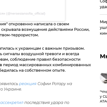
Соф
уда
н (@nersesiansofia_official)
Мир
ния" откровенно написала о своем
ушл
 скрывала возмущения действиями России,
кин
ством-террористом.
тилась к украинцам с важным призывом.
ь сигналы воздушной тревоги и всегда
М
ловам, соблюдение правил безопасности
о в период массированных комбинированных
убедилась на собственном опыте.
появилась
реакция
Софии Ротару на
о Украине.
​"Ч
у С
ATA
ассекретил
последствия удара по