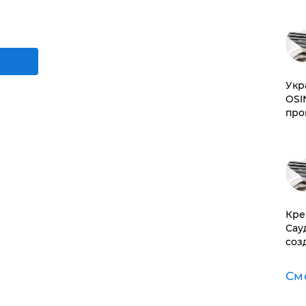
​Ук
OSI
про
​Кр
Сау
соз
См