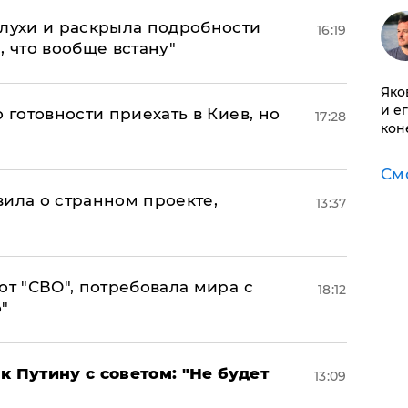
слухи и раскрыла подробности
16:19
, что вообще встану"
Яко
и е
 готовности приехать в Киев, но
17:28
кон
См
вила о странном проекте,
13:37
от "СВО", потребовала мира с
18:12
"
к Путину с советом: "Не будет
13:09