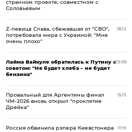
странном проекте, совместном с
Соловьевым
Z-певица Слава, сбежавшая от "СВО",
18:12
потребовала мира с Украиной: "Мне
очень плохо"
Лайма Вайкуле обратилась к Путину с
13:09
советом: "Не будет хлеба – не будет
бензина"
Провальный для Аргентины финал
15:15
ЧМ-2026 вновь открыл "проклятие
Дрейка"
Россия обвинила рэпера Киевстонера
11:19