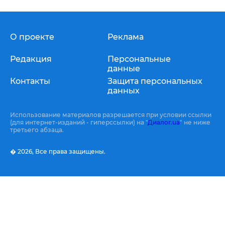
О проекте
Реклама
Редакция
Персональные
данные
Контакты
Защита персональных
данных
Использование материалов разрешается при условии ссылки
(для интернет-изданий - гиперссылки) на "
Диалог.ua
" не ниже
третьего абзаца.
� 2026,
Все права защищены.