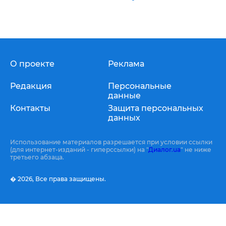
О проекте
Реклама
Редакция
Персональные
данные
Контакты
Защита персональных
данных
Использование материалов разрешается при условии ссылки
(для интернет-изданий - гиперссылки) на "
Диалог.ua
" не ниже
третьего абзаца.
� 2026,
Все права защищены.