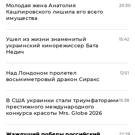
Молодая жена Анатолия
20:30
Кашпировского лишила его всего
имущества
Ушел из жизни знаменитый
15:42
украинский кинорежиссер Бата
Недич
Над Лондоном пролетел
12:51
восьмиметровый дракон Сиракс
В США украинки стали триумфаторами
15:38
престижного международного
конкурса красоты Mrs. Globe 2026
Жаждущий победы российский
22:28