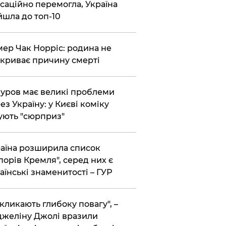
саційно перемогла, Україна
йшла до топ-10
ер Чак Норріс: родина не
криває причину смерті
уров має великі проблеми
ез Україну: у Києві коміку
ують "сюрприз"
аїна розширила список
порів Кремля", серед них є
аїнські знаменитості – ГУР
кликають глибоку повагу", –
желіну Джолі вразили