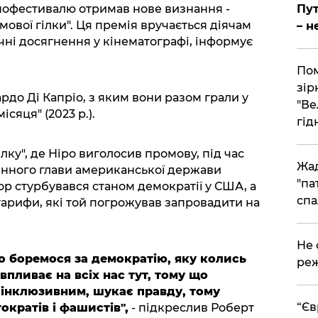
Пут
нофестивалю отримав нове визнання -
мової гілки". Ця премія вручається діячам
– н
чні досягнення у кінематографі, інформує
Пом
зір
до Ді Капріо, з яким вони разом грали у
"Ве
ісяця" (2023 р.).
гідн
ку", де Ніро виголосив промову, під час
Жад
инного глави американської держави
"па
ор стурбувався станом демократії у США, а
спа
тарифи, які той погрожував запровадити на
​Не
о боремося за демократію, яку колись
реж
впливає на всіх нас тут, тому що
 інклюзивним, шукає правду, тому
​“Є
ократів і фашистів",
- підкреслив Роберт