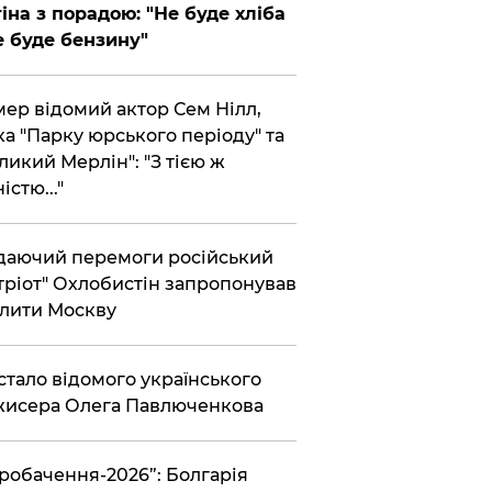
іна з порадою: "Не буде хліба
е буде бензину"
ер відомий актор Сем Нілл,
ка "Парку юрського періоду" та
ликий Мерлін": "З тією ж
істю..."
аючий перемоги російський
тріот" Охлобистін запропонував
лити Москву
 стало відомого українського
исера Олега Павлюченкова
вробачення-2026”: Болгарія