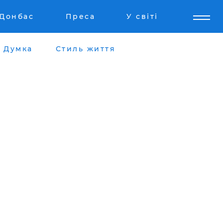
Донбас
Преса
У світі
Думка
Стиль життя