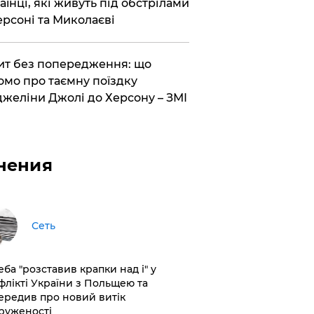
аїнці, які живуть під обстрілами
ерсоні та Миколаєві
ит без попередження: що
омо про таємну поїздку
желіни Джолі до Херсону – ЗМІ
нения
Сеть
еба "розставив крапки над і" у
флікті України з Польщею та
ередив про новий витік
руженості