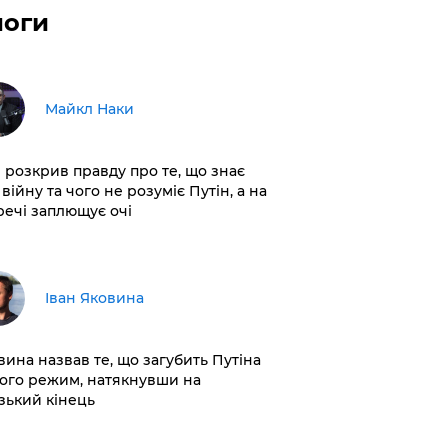
логи
Майкл Наки
і розкрив правду про те, що знає
війну та чого не розуміє Путін, а на
 речі заплющує очі
Іван Яковина
вина назвав те, що загубить Путіна
його режим, натякнувши на
зький кінець