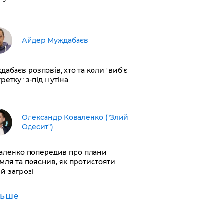
Айдер Муждабаєв
дабаєв розповів, хто та коли "виб'є
ретку" з-під Путіна
Олександр Коваленко ("Злий
Одесит")
аленко попередив про плани
мля та пояснив, як протистояти
ій загрозі
льше