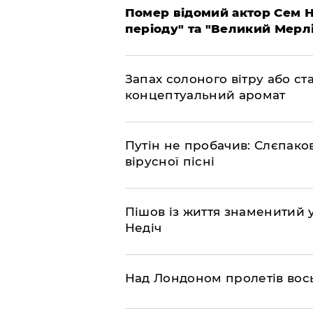
Помер відомий актор Сем Н
періоду" та "Великий Мерлін
Запах солоного вітру або ст
концептуальний аромат
​Путін не пробачив: Слєпак
вірусної пісні
Пішов із життя знаменитий 
Недіч
Над Лондоном пролетів вос