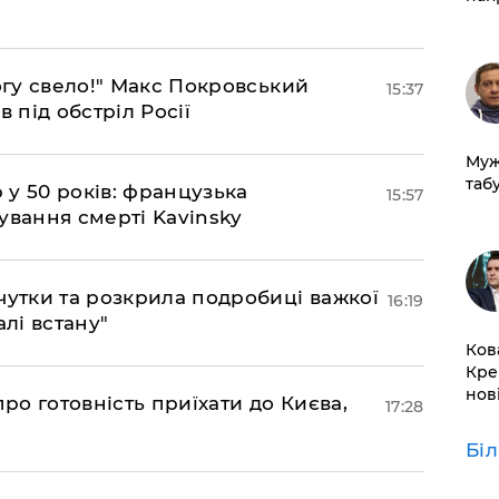
огу свело!" Макс Покровський
15:37
 під обстріл Росії
Муж
табу
р у 50 років: французька
15:57
ування смерті Kavinsky
чутки та розкрила подробиці важкої
16:19
алі встану"
Ков
Кре
нов
про готовність приїхати до Києва,
17:28
Бі