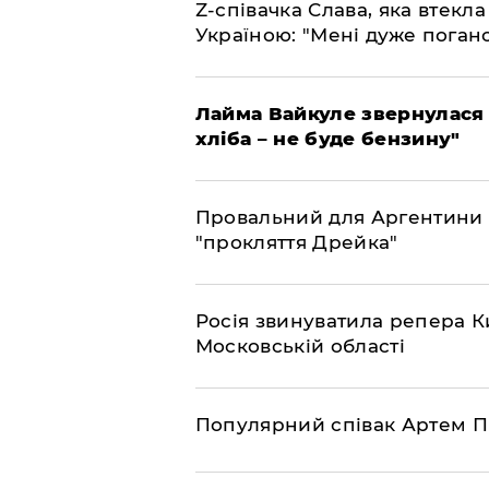
​Z-співачка Слава, яка втекл
Україною: "Мені дуже поган
Лайма Вайкуле звернулася 
хліба – не буде бензину"
Провальний для Аргентини 
"прокляття Дрейка"
Росія звинуватила репера Ки
Московській області
Популярний співак Артем П