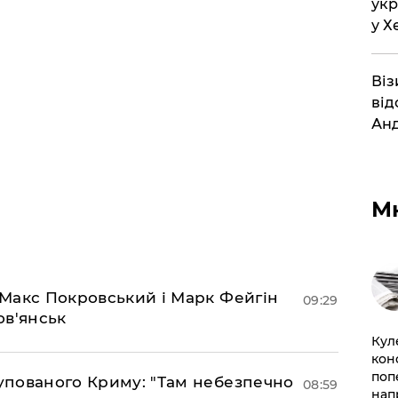
укр
у Х
Віз
від
Анд
М
– Макс Покровський і Марк Фейгін
09:29
ов'янськ
Кул
кон
поп
купованого Криму: "Там небезпечно
08:59
нап