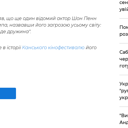
сен
уві
яв, що ще один відомий актор Шон Пенн
а, назвавши його загрозою усьому світу:
Пом
йде дружина".
роз
в історії
Канського кінофестивалю
його
Саб
чер
гот
Укр
"ру
укр
"Ви
Анд