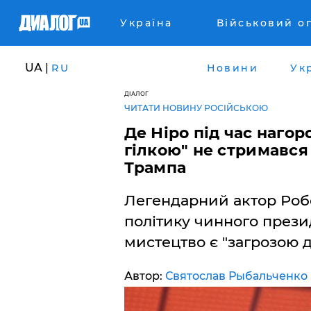
Україна
Військовий о
UA |
RU
Новини
Ук
ДІАЛОГ
ЧИТАТИ НОВИНУ РОСІЙСЬКОЮ
Де Ніро під час наг
гілкою" не стримався
Трампа
Легендарний актор Роб
політику чинного прези
мистецтво є "загрозою д
Автор:
Святослав Рыбальченко