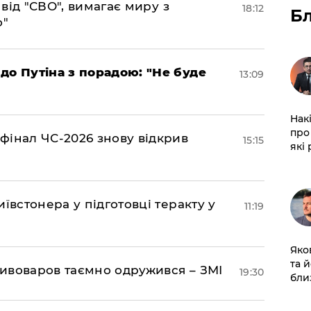
а від "СВО", вимагає миру з
18:12
Б
о"
до Путіна з порадою: "Не буде
13:09
Нак
про 
фінал ЧС-2026 знову відкрив
15:15
які
ївстонера у підготовці теракту у
11:19
Яко
та 
ивоваров таємно одружився – ЗМІ
19:30
бли