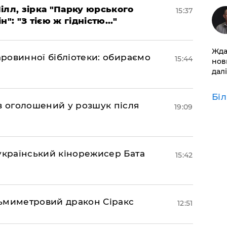
ілл, зірка "Парку юрського
15:37
": "З тією ж гідністю..."
Жда
аровинної бібліотеки: обираємо
15:44
нов
далі
Бі
ов оголошений у розшук після
19:09
український кінорежисер Бата
15:42
ьмиметровий дракон Сіракс
12:51