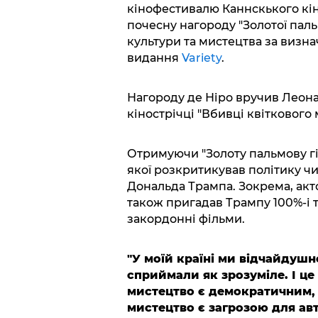
кінофестивалю Каннскького кі
почесну нагороду "Золотої паль
культури та мистецтва за визна
видання
Variety
.
Нагороду де Ніро вручив Леонар
кінострічці "Вбивці квіткового м
Отримуючи "Золоту пальмову гіл
якої розкритикував політику ч
Дональда Трампа. Зокрема, акт
також пригадав Трампу 100%-і 
закордонні фільми.
"У моїй країні ми відчайдушн
сприймали як зрозуміле. І це 
мистецтво є демократичним,
мистецтво є загрозою для авт