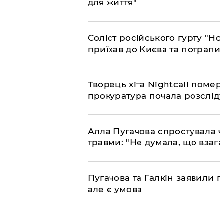
для життя"
Соліст російського гурту "Н
приїхав до Києва та потрапив
Творець хіта Nightcall поме
прокуратура почала розслід
Алла Пугачова спростувала 
травми: "Не думала, що взаг
​Пугачова та Галкін заявили 
але є умова