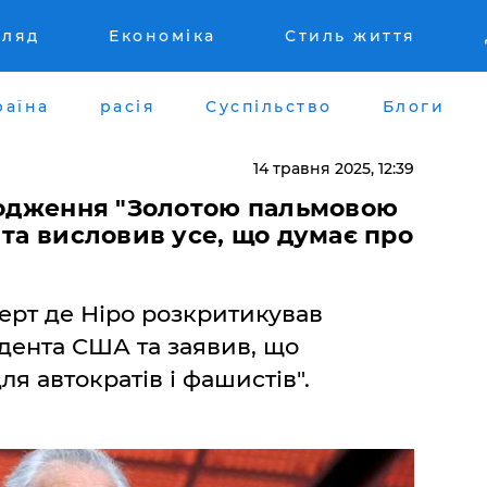
гляд
Економіка
Стиль життя
раїна
расія
Суспільство
Блоги
14 травня 2025, 12:39
ородження "Золотою пальмовою
 та висловив усе, що думає про
ерт де Ніро розкритикував
дента США та заявив, що
ля автократів і фашистів".