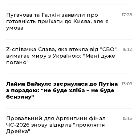
​Пугачова та Галкін заявили про
17:28
готовність приїхати до Києва, але є
умова
​Z-співачка Слава, яка втекла від "СВО",
18:12
вимагає миру з Україною: "Мені дуже
погано"
Лайма Вайкуле звернулася до Путіна
13:09
з порадою: "Не буде хліба – не буде
бензину"
Провальний для Аргентини фінал
15:15
ЧС-2026 знову відкрив "прокляття
Дрейка"