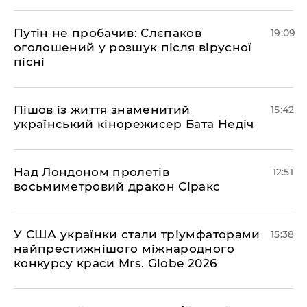
​Путін не пробачив: Слєпаков
19:09
оголошений у розшук після вірусної
пісні
Пішов із життя знаменитий
15:42
український кінорежисер Бата Недіч
Над Лондоном пролетів
12:51
восьмиметровий дракон Сіракс
У США українки стали тріумфаторами
15:38
найпрестижнішого міжнародного
конкурсу краси Mrs. Globe 2026