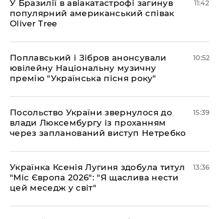
У Бразилії в авіакатастрофі загинув
11:42
популярний американський співак
Oliver Tree
Поплавський і Зібров анонсували
10:52
ювілейну Національну музичну
премію "Українська пісня року"
Посольство України звернулося до
15:39
влади Люксембургу із проханням
через запланований виступ Нетребко
Українка Ксенія Лугиня здобула титул
13:36
"Міс Європа 2026": "Я щаслива нести
цей меседж у світ"