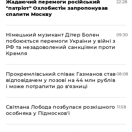
Жадаючий перемоги російський
22:28
"патріот" Охлобистін запропонував
спалити Москву
Німецький музикант Дітер Болен
09:30
побоюється перемоги України у війні з
РФ та незадоволений санкціями проти
Кремля
​Прокремлівський співак Газманов став
08:08
відповідачем у позові на 44 млн рублів
і може потрапити до в'язниці
Світлана Лобода позбулася розкішного
11:58
особняка у Підмосков'ї