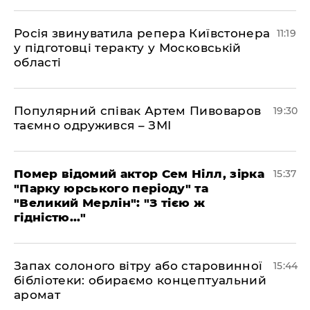
Росія звинуватила репера Київстонера
11:19
у підготовці теракту у Московській
області
Популярний співак Артем Пивоваров
19:30
таємно одружився – ЗМІ
Помер відомий актор Сем Нілл, зірка
15:37
"Парку юрського періоду" та
"Великий Мерлін": "З тією ж
гідністю..."
Запах солоного вітру або старовинної
15:44
бібліотеки: обираємо концептуальний
аромат