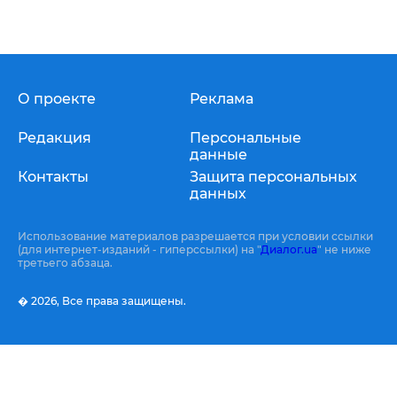
О проекте
Реклама
Редакция
Персональные
данные
Контакты
Защита персональных
данных
Использование материалов разрешается при условии ссылки
(для интернет-изданий - гиперссылки) на "
Диалог.ua
" не ниже
третьего абзаца.
� 2026,
Все права защищены.