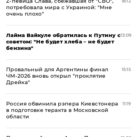
Z-певица Слава, сбежавшая от "СВО",
18:12
потребовала мира с Украиной: "Мне
очень плохо"
Лайма Вайкуле обратилась к Путину с
13:09
советом: "Не будет хлеба – не будет
бензина"
Провальный для Аргентины финал
15:15
ЧМ-2026 вновь открыл "проклятие
Дрейка"
Россия обвинила рэпера Киевстонера
11:19
в подготовке теракта в Московской
области