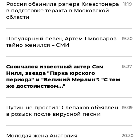
Россия обвинила рэпера Киевстонера
11:19
в подготовке теракта в Московской
области
Популярный певец Артем Пивоваров
19:30
тайно женился – СМИ
Скончался известный актер Сэм
15:37
Нилл, звезда "Парка юрского
периода" и "Великий Мерлин": "С тем
же достоинством..."
Путин не простил: Слепаков объявлен
19:09
в розыск после вирусной песни
Молодая жена Анатолия
20:30