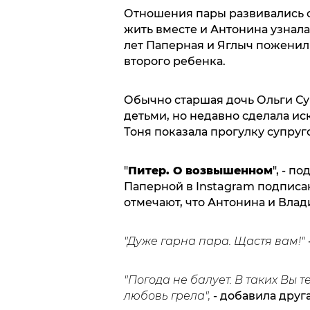
Отношения пары развивались с
жить вместе и Антонина узнала
лет Паперная и Яглыч поженил
второго ребенка.
Обычно старшая дочь Ольги Су
детьми, но недавно сделала ис
Тоня показала прогулку супруг
"
Питер. О возвышенном
", - п
Паперной в Instagram подписа
отмечают, что Антонина и Вла
"Дуже гарна пара. Щастя вам!"
"Погода не балует. В таких Вы 
любовь грела",
- добавила друга