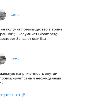
Сеть
тин получит преимущество в войне
краиной", – колумнист Bloomberg
достерег Запад от ошибки
Сеть
иальную напряженность внутри
провоцирует самый неожиданный
ок
отреть ещё