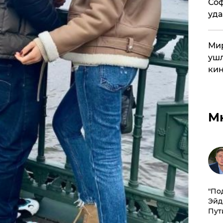
Соф
уда
Мир
ушл
кин
М
​"По
Эйд
Пут