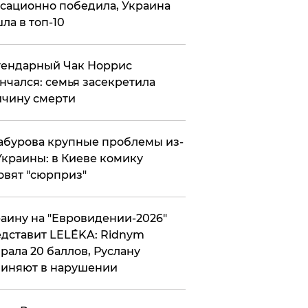
сационно победила, Украина
ла в топ-10
гендарный Чак Норрис
нчался: семья засекретила
чину смерти
абурова крупные проблемы из-
Украины: в Киеве комику
овят "сюрприз"
аину на "Евровидении-2026"
дставит LELÉKA: Ridnym
рала 20 баллов, Руслану
иняют в нарушении