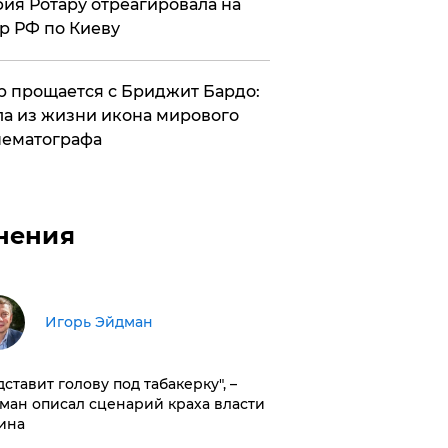
ия Ротару отреагировала на
р РФ по Киеву
 прощается с Бриджит Бардо:
а из жизни икона мирового
ематографа
нения
Игорь Эйдман
дставит голову под табакерку", –
ман описал сценарий краха власти
ина