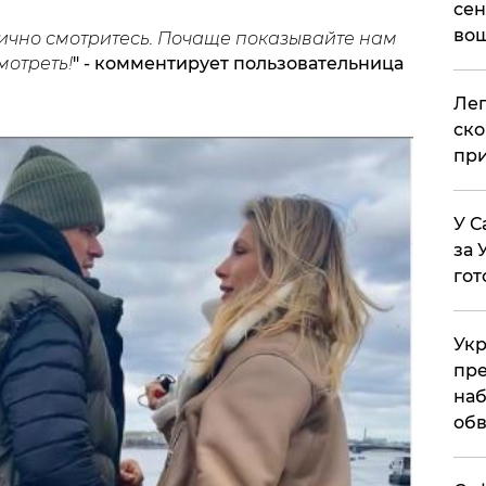
сен
вош
ично смотритесь. Почаще показывайте нам
мотреть!
" - комментирует пользовательница
​Ле
ско
при
У С
за 
гот
Укр
пре
наб
обв