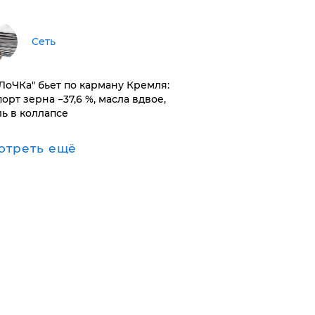
Сеть
оЛоЧКа" бьет по карману Кремля:
орт зерна −37,6 %, масла вдвое,
ль в коллапсе
отреть ещё