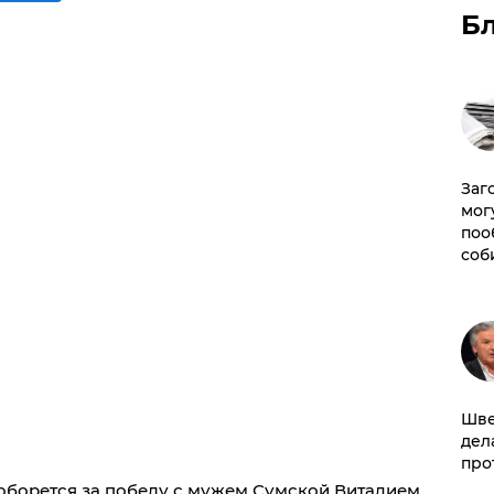
Б
Заг
мог
поо
соб
Шве
дел
про
поборется за победу с мужем Сумской Виталием