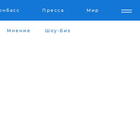
онбасс
Пресса
Мир
Мнение
Шоу-Биз