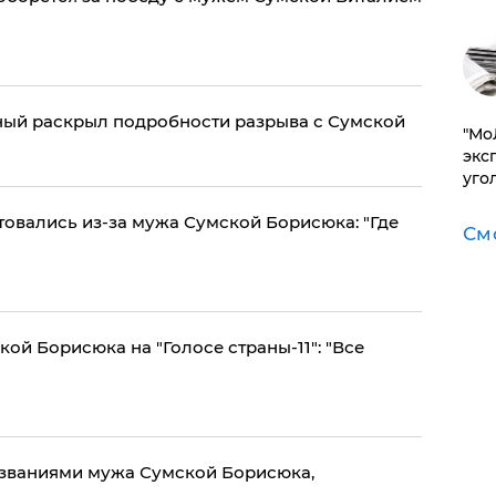
ный раскрыл подробности разрыва с Сумской
​"М
эксп
уго
нтовались из-за мужа Сумской Борисюка: "Где
См
й Борисюка на "Голосе страны-11": "Все
 званиями мужа Сумской Борисюка,