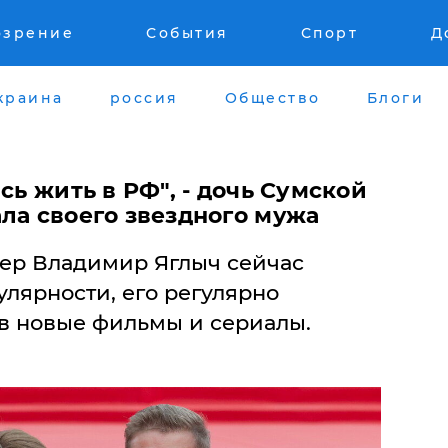
озрение
События
Спорт
Д
краина
россия
Общество
Блоги
сь жить в РФ", - дочь Сумской
ла своего звездного мужа
ер Владимир Яглыч сейчас
улярности, его регулярно
в новые фильмы и сериалы.