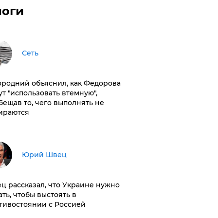
логи
Сеть
ородний объяснил, как Федорова
ут "использовать втемную",
бещав то, чего выполнять не
ираются
Юрий Швец
ц рассказал, что Украине нужно
ать, чтобы выстоять в
тивостоянии с Россией