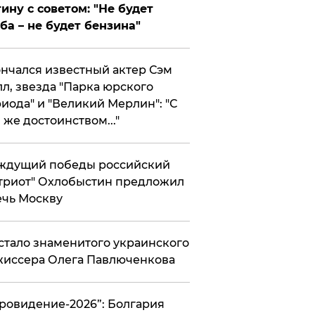
ину с советом: "Не будет
ба – не будет бензина"
нчался известный актер Сэм
л, звезда "Парка юрского
иода" и "Великий Мерлин": "С
 же достоинством..."
ждущий победы российский
триот" Охлобыстин предложил
чь Москву
стало знаменитого украинского
иссера Олега Павлюченкова
вровидение-2026”: Болгария