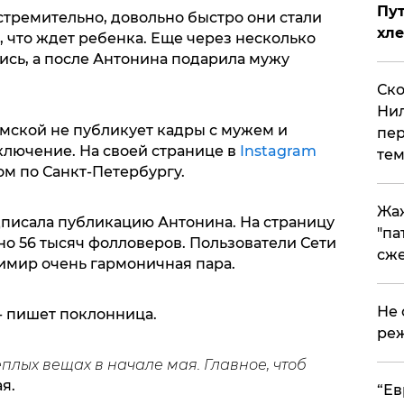
Пут
тремительно, довольно быстро они стали
хле
, что ждет ребенка. Еще через несколько
ись, а после Антонина подарила мужу
Ско
Нил
мской не публикует кадры с мужем и
пер
ключение. На своей странице в
Instagram
тем
ом по Санкт-Петербургу.
Жа
одписала публикацию Антонина. На страницу
"па
но 56 тысяч фолловеров. Пользователи Сети
сже
димир очень гармоничная пара.
Не 
- пишет поклонница.
реж
теплых вещах в начале мая. Главное, чтоб
я.
​“Е