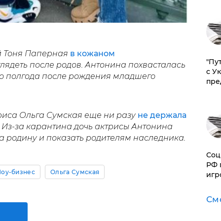
й Тоня Паперная
в кожаном
"Пу
лядеть после родов. Антонина похвасталась
с У
го полгода после рождения младшего
пре
риса Ольга Сумская еще ни разу
не держала
 Из-за карантина дочь актрисы Антонина
а родину и показать родителям наследника.
Соц
РФ 
оу-бизнес
Ольга Сумская
игр
См