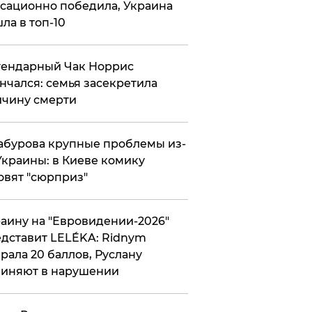
сационно победила, Украина
ла в топ-10
гендарный Чак Норрис
нчался: семья засекретила
чину смерти
абурова крупные проблемы из-
Украины: в Киеве комику
овят "сюрприз"
аину на "Евровидении-2026"
дставит LELÉKA: Ridnym
рала 20 баллов, Руслану
иняют в нарушении