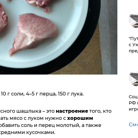
"Пу
с У
пре
10 г соли, 4–5 г перца, 150 г лука.
Соц
РФ 
игр
усного шашлыка – это
настроение
того, кто
ать мясо с луком нужно с
хорошим
См
обавить соль и перец молотый, а также
 средними кусочками.