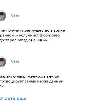
Сеть
тин получит преимущество в войне
краиной", – колумнист Bloomberg
достерег Запад от ошибки
Сеть
иальную напряженность внутри
провоцирует самый неожиданный
ок
отреть ещё