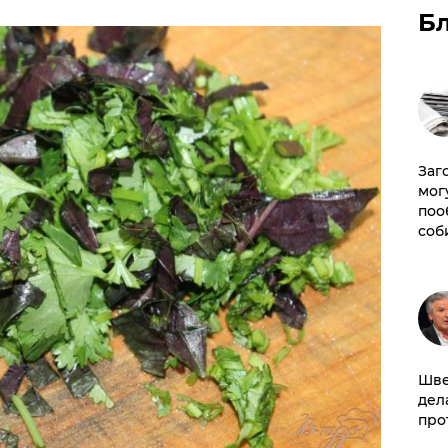
Б
Заг
мог
поо
соб
Шве
дел
про