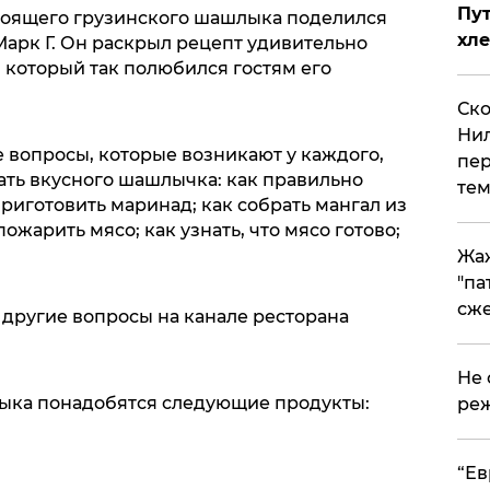
Пут
тоящего грузинского шашлыка поделился
хле
Марк Г. Он раскрыл рецепт удивительно
 который так полюбился гостям его
Ско
Нил
вопросы, которые возникают у каждого,
пер
ать вкусного шашлычка: как правильно
тем
приготовить маринад; как собрать мангал из
пожарить мясо; как узнать, что мясо готово;
Жа
"па
сже
 другие вопросы на канале ресторана
Не 
лыка понадобятся следующие продукты:
реж
​“Е