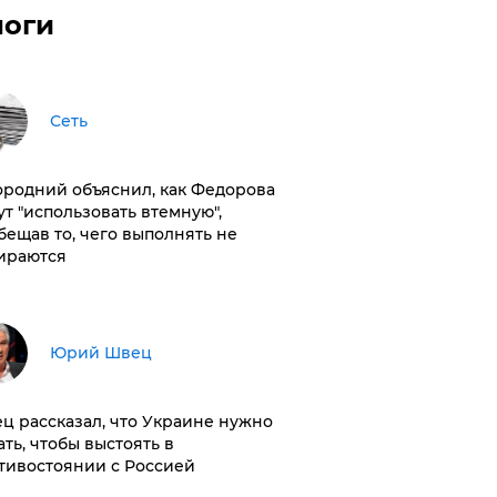
логи
Сеть
ородний объяснил, как Федорова
ут "использовать втемную",
бещав то, чего выполнять не
ираются
Юрий Швец
ц рассказал, что Украине нужно
ать, чтобы выстоять в
тивостоянии с Россией