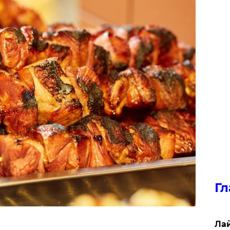
Гл
Лай