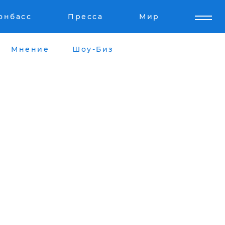
онбасс
Пресса
Мир
Мнение
Шоу-Биз