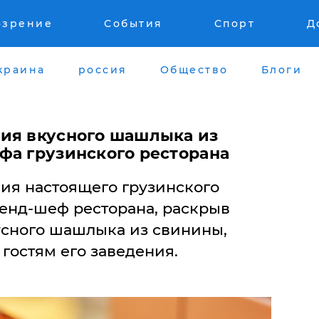
озрение
События
Спорт
Д
краина
россия
Общество
Блоги
ия вкусного шашлыка из
фа грузинского ресторана
ия настоящего грузинского
енд-шеф ресторана, раскрыв
усного шашлыка из свинины,
гостям его заведения.