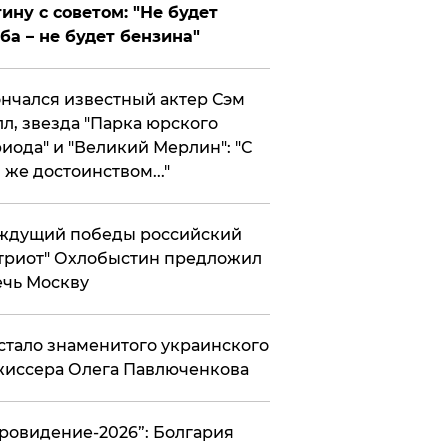
ину с советом: "Не будет
ба – не будет бензина"
нчался известный актер Сэм
л, звезда "Парка юрского
иода" и "Великий Мерлин": "С
 же достоинством..."
ждущий победы российский
триот" Охлобыстин предложил
чь Москву
стало знаменитого украинского
иссера Олега Павлюченкова
вровидение-2026”: Болгария