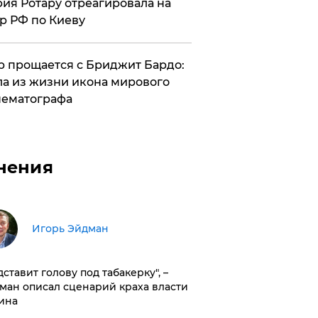
ия Ротару отреагировала на
р РФ по Киеву
 прощается с Бриджит Бардо:
а из жизни икона мирового
ематографа
нения
Игорь Эйдман
дставит голову под табакерку", –
ман описал сценарий краха власти
ина