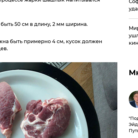
Соф
уда
быть 50 см в длину, 2 мм ширина.
Мир
ушл
жна быть примерно 4 см, кусок должен
кин
ев.
М
​"По
Эйд
Пут