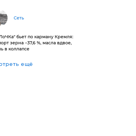
Сеть
оЛоЧКа" бьет по карману Кремля:
орт зерна −37,6 %, масла вдвое,
ль в коллапсе
отреть ещё