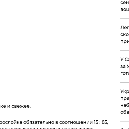
сен
вош
​Ле
ско
при
У С
за 
гот
Укр
пре
наб
ке и свежее.
обв
ослойка обязательно в соотношении 15 : 85,
бы в процессе жарки шашлык напитывался