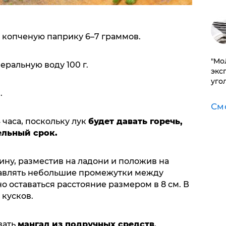
 копченую паприку 6–7 граммов.
​"М
ральную воду 100 г.
эксп
уго
.
См
часа, поскольку лук
будет давать горечь,
ельный срок.
ину, разместив на ладони и положив на
тавлять небольшие промежутки между
о оставаться расстояние размером в 8 см. В
 кусков.
вать
мангал из подручных средств
,